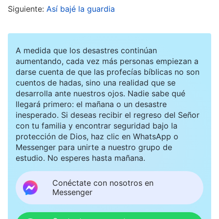
Siguiente:
Así bajé la guardia
digna de presentarme ante Él. Dos años después
de quedar en libertad, los hermanos y hermanas
me encontraron y, al ver que me conocía un
A medida que los desastres continúan
poco a mí misma, me dejaron reanudar mi vida
aumentando, cada vez más personas empiezan a
darse cuenta de que las profecías bíblicas no son
de iglesia y me dispusieron un deber. Muy
cuentos de hadas, sino una realidad que se
conmovida, pensé que Dios me estaba dando
desarrolla ante nuestros ojos. Nadie sabe qué
llegará primero: el mañana o un desastre
una oportunidad de arrepentirme y me sentí aún
inesperado. Si deseas recibir el regreso del Señor
más en deuda con Él. Lloré amargamente
con tu familia y encontrar seguridad bajo la
protección de Dios, haz clic en WhatsApp o
mientras oraba a Dios: “¡Dios mío! En verdad no
Messenger para unirte a nuestro grupo de
soy digna de presentarme ante Ti. Ante las
estudio. No esperes hasta mañana.
circunstancias, no di testimonio alguno.
Conéctate con nosotros en
Traicioné al hermano, con lo que me volví una
Messenger
judas y un símbolo de vergüenza. Hoy me has
dado una oportunidad de volver a la iglesia y