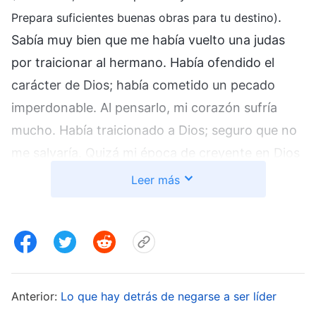
.
Prepara suficientes buenas obras para tu destino)
Sabía muy bien que me había vuelto una judas
por traicionar al hermano. Había ofendido el
carácter de Dios; había cometido un pecado
imperdonable. Al pensarlo, mi corazón sufría
mucho. Había traicionado a Dios; seguro que no
me salvaría. Quizá mi época de creyente en Dios
había terminado por completo. Desde entonces,
Leer más
estaba muy abatida y pasaba los días sufriendo.
Mi corazón sufría, y sentía que más me valía
estar muerta. Solo esperaba el día de mi muerte,
y sería libre. Aunque todavía oraba a Dios,
siempre que recordaba mi transgresión, sentía
Anterior:
Lo que hay detrás de negarse a ser líder
que Dios ya no me querría y pensaba que no era