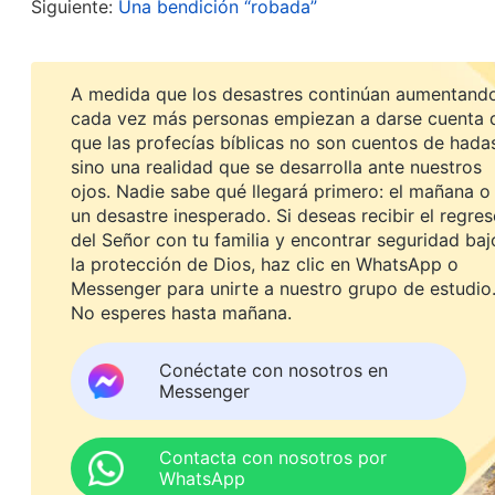
Dios siguiera exhibiendo señales y maravillas, 
Siguiente:
Una bendición “robada”
hiciera exactamente lo mismo que Jesús—, Dios e
tendría importancia ni valor. Así pues, Dios llev
A medida que los desastres continúan aumentando
completada cada etapa de Su obra, los espíritus 
cada vez más personas empiezan a darse cuenta 
que las profecías bíblicas no son cuentos de hada
Satanás empieza a pisarle los talones a Dios, e
sino una realidad que se desarrolla ante nuestros
ha completado una etapa de Su obra, los espíritu
ojos. Nadie sabe qué llegará primero: el mañana o
un desastre inesperado. Si deseas recibir el regre
Palabra, Vol. I. La aparición y obra de Dios. Conocer l
del Señor con tu familia y encontrar seguridad baj
palabras de Dios Todopoderoso y la enseñanza de
la protección de Dios, haz clic en WhatsApp o
Me dije a mí mismo: ¡Esto es completamente ciert
Messenger para unirte a nuestro grupo de estudio
No esperes hasta mañana.
realiza obra nueva. No repetiría Su obra antigua. E
entonces, ¿por qué Dios haría la misma obra que 
Conéctate con nosotros en
Messenger
Todopoderoso ha venido ahora y ha comenzado una
la Era del Reino. Esta obra nunca se ha realizado
Contacta con nosotros por
durante la época actual emerge una persona capa
WhatsApp