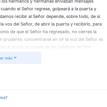
ue los hermanos y hermanas enviaban mensajes
 cuando el Señor regrese, golpeará a la puerta y
amos recibir al Señor depende, sobre todo, de si
vos del Señor, de abrir la puerta y recibirlo, para
onio de que el Señor ha regresado, no cierres la
 prudente, concentrarse en oír la voz del Señor es
do al grupo un pasaje de las palabras de Dios
ctual emerge una persona capaz de exhibir señales
er más
enfermos y llevar a cabo muchos milagros, y si esta
na falsificación producida por espíritus malignos
e la misma obra. La etapa de la obra de Jesús ya ha
 […] En las nociones del hombre, Dios siempre
anar a los enfermos y echar fuera demonios, y
Dios?
no es así en absoluto. Si durante los últimos días,