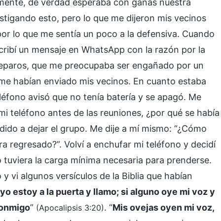
almente, de verdad esperaba con ganas nuestra
estigando esto, pero lo que me dijeron mis vecinos
r lo que me sentía un poco a la defensiva. Cuando
cribí un mensaje en WhatsApp con la razón por la
 reparos, que me preocupaba ser engañado por un
que me habían enviado mis vecinos. En cuanto estaba
léfono avisó que no tenía batería y se apagó. Me
 teléfono antes de las reuniones, ¿por qué se había
dido a dejar el grupo. Me dije a mí mismo: “¿Cómo
ra regresado?”. Volví a enchufar mi teléfono y decidí
no tuviera la carga mínima necesaria para prenderse.
 y vi algunos versículos de la Biblia que habían
 yo estoy a la puerta y llamo; si alguno oye mi voz y
 conmigo
”
. “
Mis ovejas oyen mi voz,
(Apocalipsis 3:20)