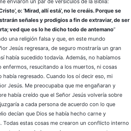
me enviaron un par de versículos de la Biblia:
isto’, o: ‘Mirad, allí está’, no le creáis. Porque se
trarán señales y prodigios a fin de extraviar, de ser
erta; ved que os lo he dicho todo de antemano
”
ndo una religión falsa y que, en este mundo
eñor Jesús regresara, de seguro mostraría un gran
 así había sucedido todavía. Además, no habíamos
 enfermos, resucitando a los muertos, ni cosas
o había regresado. Cuando los oí decir eso, mi
Señor Jesús. Me preocupaba que me engañaran y
mpre había creído que el Señor Jesús volvería sobre
 juzgaría a cada persona de acuerdo con lo que
lio decían que Dios se había hecho carne y
. Todas estas cosas me crearon un conflicto interno