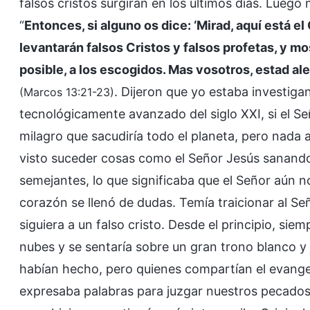
falsos cristos surgirán en los últimos días. Luego 
“
Entonces, si alguno os dice: ‘Mirad, aquí está el Cr
levantarán falsos Cristos y falsos profetas, y mos
posible, a los escogidos. Mas vosotros, estad al
. Dijeron que yo estaba investiga
(Marcos 13:21-23)
tecnológicamente avanzado del siglo XXI, si el S
milagro que sacudiría todo el planeta, pero nada
visto suceder cosas como el Señor Jesús sanando
semejantes, lo que significaba que el Señor aún n
corazón se llenó de dudas. Temía traicionar al 
siguiera a un falso cristo. Desde el principio, sie
nubes y se sentaría sobre un gran trono blanco y
habían hecho, pero quienes compartían el evange
expresaba palabras para juzgar nuestros pecados