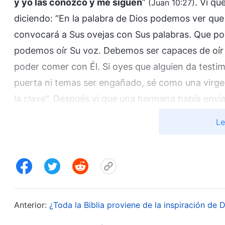
y yo las conozco y me siguen
”
. Ví q
(Juan 10:27)
diciendo: “En la palabra de Dios podemos ver que
convocará a Sus ovejas con Sus palabras. Que pod
podemos oír Su voz. Debemos ser capaces de oír la 
poder comer con Él. Si oyes que alguien da testim
puerta ni temas ser engañado, sé como una virgen
la clave”. Después vi que una hermana había envia
Todopoderoso que decía: “
Si durante la época a
Le
y maravillas, echar fuera demonios, sanar a los 
persona declara ser Jesús que ha venido, sería u
que imitan a Jesús. ¡Recuerda esto! Dios no repit
sido completada, y Dios nunca más la acometerá.
debe hacer señales y maravillas, siempre debe s
Anterior:
¿Toda la Biblia proviene de la inspiración de 
siempre debe ser como Jesús. Pero esta vez Dios 