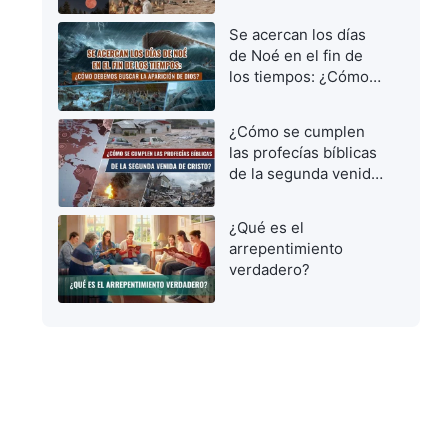
vírgenes prudentes
para dar la bienvenida
Se acercan los días
al Señor
de Noé en el fin de
los tiempos: ¿Cómo
debemos buscar la
aparición de Dios?
¿Cómo se cumplen
las profecías bíblicas
de la segunda venida
de Cristo?
¿Qué es el
arrepentimiento
verdadero?