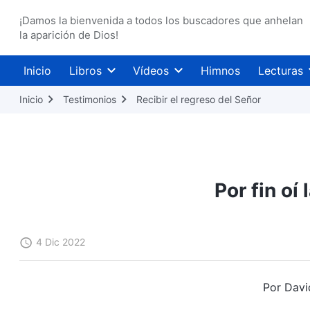
¡Damos la bienvenida a todos los buscadores que anhelan
la aparición de Dios!
Inicio
Libros
Vídeos
Himnos
Lecturas
Inicio
Testimonios
Recibir el regreso del Señor
Por fin oí
4 Dic 2022
Por Davi