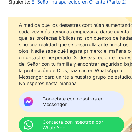
Siguiente:
El Señor ha aparecido en Oriente (Parte 2)
que fuera un pastor de una
iglesia
china o de una d
siempre. La vida en la iglesia era tediosa y me p
A medida que los desastres continúan aumentando
vida. En un esfuerzo por aferrarse a su rebaño, l
cada vez más personas empiezan a darse cuenta 
frecuencia viajes, salidas, fiestas y otras activi
que las profecías bíblicas no son cuentos de hada
sino una realidad que se desarrolla ante nuestros
de gente dentro de la iglesia, incluidas muchas 
ojos. Nadie sabe qué llegará primero: el mañana o
sino más bien gente a la caza de un novio o novia
un desastre inesperado. Si deseas recibir el regre
del Señor con tu familia y encontrar seguridad baj
salir a comer, etc., y me di cuenta de que la igles
la protección de Dios, haz clic en WhatsApp o
mente. Aquello me llenó de dolor y tristeza. Más t
Messenger para unirte a nuestro grupo de estudio
No esperes hasta mañana.
encontraba en un constante estado de ansiedad.
perdido el rumbo y solo vagaba aturdida por la vi
Conéctate con nosotros en
Messenger
Después de dar a luz a un hijo en 2014, el conflic
leche materna para alimentar a nuestro hijo. Cuand
Contacta con nosotros por
WhatsApp
primero que salía de su boca era: “¿Cómo es que 