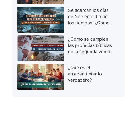
vírgenes prudentes
para dar la bienvenida
Se acercan los días
al Señor
de Noé en el fin de
los tiempos: ¿Cómo
debemos buscar la
aparición de Dios?
¿Cómo se cumplen
las profecías bíblicas
de la segunda venida
de Cristo?
¿Qué es el
arrepentimiento
verdadero?