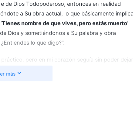
re de Dios Todopoderoso, entonces en realidad
éndote a Su obra actual, lo que básicamente implica
‘
Tienes nombre de que vives, pero estás muerto
’
de Dios y sometiéndonos a Su palabra y obra
 ¿Entiendes lo que digo?”.
práctico, pero en mi corazón seguía sin poder dejar
abía concedido una gracia muy grande. Todo lo que
er más
sús, y no podía renunciar a mi promesa original:
irlo. Y a consecuencia de ello, continué rechazando
gresé a los Estados Unidos, mis ocupados estudios
elta al mundo “real”. Cada vez que acudía a los
uno de los sermones contenía nada nuevo, daba igual