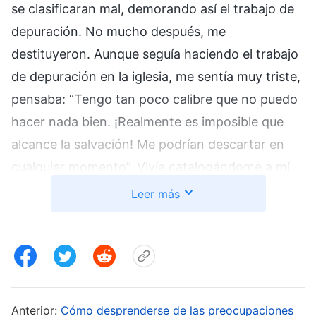
se clasificaran mal, demorando así el trabajo de
depuración. No mucho después, me
destituyeron. Aunque seguía haciendo el trabajo
de depuración en la iglesia, me sentía muy triste,
pensaba: “Tengo tan poco calibre que no puedo
hacer nada bien. ¡Realmente es imposible que
alcance la salvación! Me podrían descartar en
cualquier momento”. Vivía catalogándome a mí
misma, hacía mis deberes de manera rutinaria a
Leer más
diario. Cuando veía que las hermanas con las que
colaboraba se topaban con dificultades en su
trabajo, no quería ayudar, pensaba: “¿Cómo
puedo calar los problemas con mi escaso
calibre? Si digo algo equivocado, ¿acaso eso no
Anterior:
Cómo desprenderse de las preocupaciones