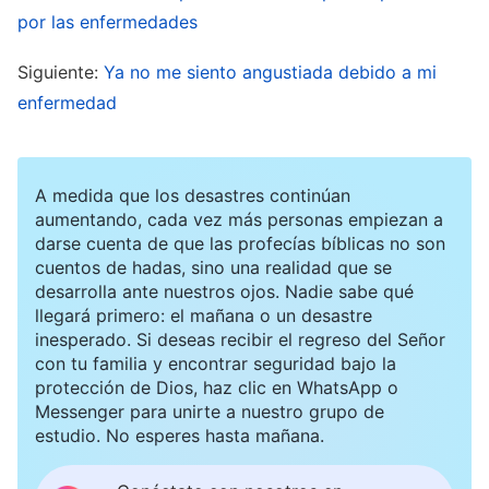
probará aún más que tengo escaso calibre?”.
por las enfermedades
Incluso me quejé de por qué Dios les había dado
Siguiente:
Ya no me siento angustiada debido a mi
a otros un calibre tan bueno, mientras que el mío
enfermedad
era tan escaso. Durante esa época, los
hermanos y hermanas me recordaron que me
centrara en la entrada en la vida y en escribir
A medida que los desastres continúan
aumentando, cada vez más personas empiezan a
artículos de testimonios vivenciales cuando
darse cuenta de que las profecías bíblicas no son
tuviera tiempo, pero pensé: “La entrada en la
cuentos de hadas, sino una realidad que se
desarrolla ante nuestros ojos. Nadie sabe qué
vida es algo que solo la gente de buen calibre
llegará primero: el mañana o un desastre
puede lograr. Siendo el mío tan escaso, ¿qué más
inesperado. Si deseas recibir el regreso del Señor
puedo hacer aparte de esforzarme un poco?
con tu familia y encontrar seguridad bajo la
protección de Dios, haz clic en WhatsApp o
Olvídalo. Dado que Dios ha ordenado que mi
Messenger para unirte a nuestro grupo de
calibre sea escaso, me limitaré a someterme y a
estudio. No esperes hasta mañana.
esforzarme un poco dentro de la iglesia”. En