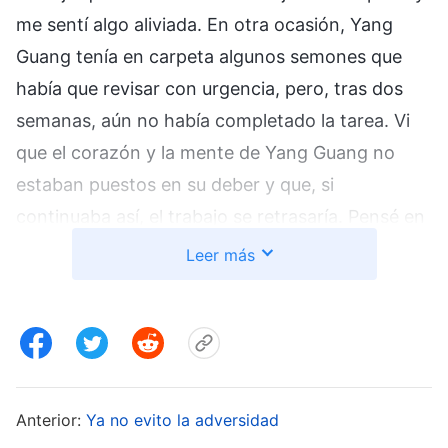
me sentí algo aliviada. En otra ocasión, Yang
Guang tenía en carpeta algunos semones que
había que revisar con urgencia, pero, tras dos
semanas, aún no había completado la tarea. Vi
que el corazón y la mente de Yang Guang no
estaban puestos en su deber y que, si
continuaba así, el trabajo se retrasaría. Pensé en
designar a otra persona para hacerlo, pero luego
Leer más
también pensé: “Si Yang Guang revisa los
sermones, demostrará que está obteniendo
resultados en su deber y no la reasignarán.
Tengo que ayudarla en esto”. Entonces, fui a
hablar con ella y le pedí que cambiara la actitud
Anterior:
Ya no evito la adversidad
hacia su deber y que revisara los sermones con