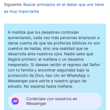
Siguiente:
Buscar principios en el deber que uno tiene
urgencia. Sin embargo, pasaron varios días más
es muy importante
sin ningún avance. Le pregunté por la causa
específica, pero no me respondió con
honestidad. Comprendí que no podía seguir
A medida que los desastres continúan
tratando de que tabajara con los sermones, y me
aumentando, cada vez más personas empiezan a
darse cuenta de que las profecías bíblicas no son
apresuré a designar a otra persona para hacerlo.
cuentos de hadas, sino una realidad que se
Cuando vi que el trabajo se había retrasado,
desarrolla ante nuestros ojos. Nadie sabe qué
llegará primero: el mañana o un desastre
sentí un remordimiento enorme. Sabía que había
inesperado. Si deseas recibir el regreso del Señor
que destituir a Yang Guang por ser
con tu familia y encontrar seguridad bajo la
protección de Dios, haz clic en WhatsApp o
constantemente incapaz de cambiar su estado,
Messenger para unirte a nuestro grupo de
pero luego pensé: “Para empezar, su estado no
estudio. No esperes hasta mañana.
es un bueno. ¿Qué sucederá si, después de la
Conéctate con nosotros en
destitución, no puede salir de él?”. No podía
Messenger
soportar hacerlo; tenía el corazón en un puño.