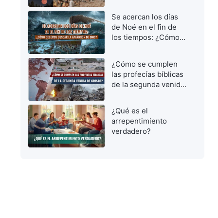
vírgenes prudentes
para dar la bienvenida
Se acercan los días
al Señor
de Noé en el fin de
los tiempos: ¿Cómo
debemos buscar la
aparición de Dios?
¿Cómo se cumplen
las profecías bíblicas
de la segunda venida
de Cristo?
¿Qué es el
arrepentimiento
verdadero?