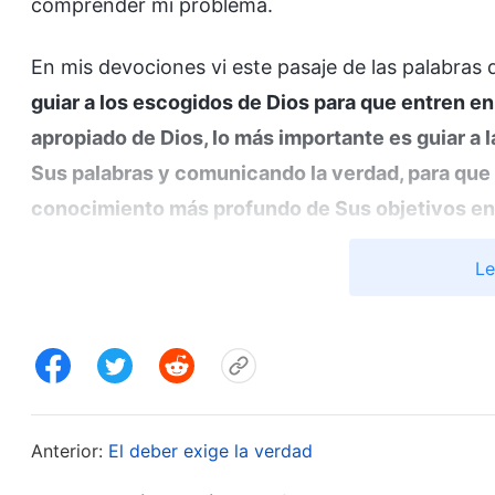
comprender mi problema.
En mis devociones vi este pasaje de las palabras d
guiar a los escogidos de Dios para que entren en
apropiado de Dios, lo más importante es guiar a
Sus palabras y comunicando la verdad, para que
conocimiento más profundo de Sus objetivos en l
y puedan entender la voluntad de Dios y Sus div
Le
así entender la verdad. […] ¿Puedes hacer que la
solo los tratas y los sermoneas? Si la verdad que
doctrina, entonces no importa cuánto los trates 
hecho de que la gente tenga miedo de ti y haga lo
equivale a que entienden la verdad y son obedien
Anterior:
El deber exige la verdad
es tan sencilla. Algunos líderes son como un je
tratan de imponer a los escogidos de Dios su aut