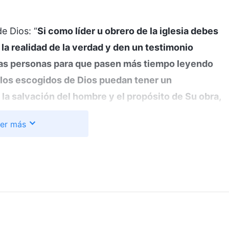
e Dios: “
Si como líder u obrero de la iglesia debes
 la realidad de la verdad y den un testimonio
 las personas para que pasen más tiempo leyendo
 los escogidos de Dios puedan tener un
a salvación del hombre y el propósito de Su obra,
ersas exigencias hacia el hombre, permitiéndoles
er más
 gente entienda la verdad y entre en su realidad si
 comunicas no es real, si solo son palabras de
y los sermonees, no servirá de nada. ¿Crees que el
 que le dices sin atreverse a llevarte la contraria
tes? Ese es un gran error; la entrada en la vida no
fe nuevo que trata de causar una honda impresión,
oridad en cuanto la adquieren, para que todos se