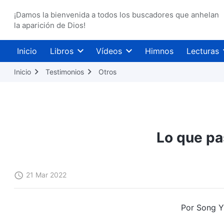
¡Damos la bienvenida a todos los buscadores que anhelan
la aparición de Dios!
Inicio
Libros
Vídeos
Himnos
Lecturas
Inicio
Testimonios
Otros
Lo que pa
21 Mar 2022
Por Song Y