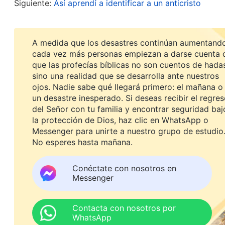
Siguiente:
Así aprendí a identificar a un anticristo
sometan a ellos, creyendo que eso facilitará su tr
entonces en poco tiempo se revelará tu verdader
A medida que los desastres continúan aumentando
puede que seas eliminado. En algunos trabajos a
cada vez más personas empiezan a darse cuenta 
y disciplina. Sin embargo, si eres incapaz de pro
que las profecías bíblicas no son cuentos de hada
sino una realidad que se desarrolla ante nuestros
gente y lo único que haces es estallar de cólera,
ojos. Nadie sabe qué llegará primero: el mañana o
corrupto, y has mostrado la fea cara de tu corru
un desastre inesperado. Si deseas recibir el regre
del Señor con tu familia y encontrar seguridad baj
de Dios serán incapaces de recibir de ti la provis
la protección de Dios, haz clic en WhatsApp o
sentirán repulsión y asco hacia ti y te evitarán.
Messenger para unirte a nuestro grupo de estudio
No esperes hasta mañana.
para comunicar la verdad para resolver los probl
reflexionar y hacen alarde de su poder para que 
Conéctate con nosotros en
obedecerlos; estos son los métodos habituales de
Messenger
demuestran que aquellos cuyo carácter no se h
como líderes y obreros, y mucho menos están cual
Contacta con nosotros por
WhatsApp
(La Palabra, Vol. III. Discursos de Cristo de los últimos