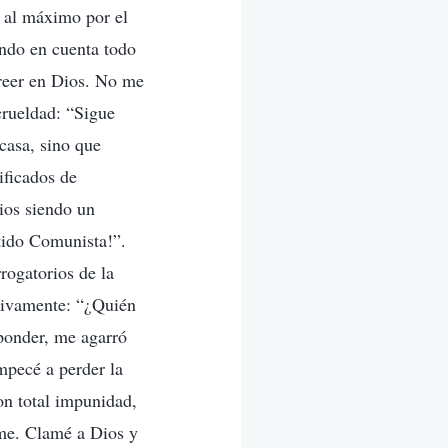
o al máximo por el
endo en cuenta todo
creer en Dios. No me
crueldad: “Sigue
casa, sino que
ificados de
ios siendo un
tido Comunista!”.
rogatorios de la
esivamente: “¿Quién
sponder, me agarró
empecé a perder la
on total impunidad,
rme. Clamé a Dios y