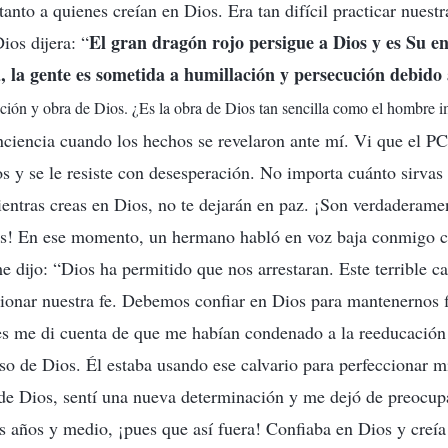
anto a quienes creían en Dios. Era tan difícil practicar nuest
El gran dragón rojo persigue a Dios y es Su en
ios dijera: “
a, la gente es sometida a humillación y persecución debido 
rición y obra de Dios. ¿Es la obra de Dios tan sencilla como el hombre 
ciencia cuando los hechos se revelaron ante mí. Vi que el P
 y se le resiste con desesperación. No importa cuánto sirvas a
mientras creas en Dios, no te dejarán en paz. ¡Son verdaderam
os! En ese momento, un hermano habló en voz baja conmigo cu
e dijo: “Dios ha permitido que nos arrestaran. Este terrible ca
ionar nuestra fe. Debemos confiar en Dios para mantenernos 
s me di cuenta de que me habían condenado a la reeducación a
so de Dios. Él estaba usando ese calvario para perfeccionar m
 de Dios, sentí una nueva determinación y me dejó de preocup
s años y medio, ¡pues que así fuera! Confiaba en Dios y creía