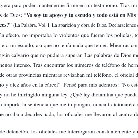
giera para poder mantenerme firme en mi testimonio. Tras mi
Yo soy tu apoyo y tu escudo y todo está en Mi
s de Dios: “
ces?
”
(La Palabra, Vol. I. La aparición y obra de Dios. Declaraciones 
En efecto, no importaba lo violentos que fueran los policías, t
era mi escudo, así que no tenía nada que temer. Mientras co
ngún calvario que no pudiera superar. Las palabras de Dios me
 menos intenso. Tras encontrar los números de teléfono de he
e otras provincias mientras revisaban mi teléfono, el oficial d
ho y diez años en la cárcel”. Pensé para mis adentros: “No es
y no he infringido ninguna ley. ¿Qué ley dictamina que pued
o importa la sentencia que me impongan, nunca traicionaré a
 no iba a decirles nada, los oficiales me llevaron al centro d
o de detención, los oficiales me interrogaron constantemente y