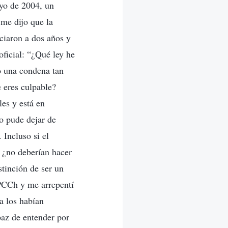
yo de 2004, un
 me dijo que la
nciaron a dos años y
ficial: “¿Qué ley he
o una condena tan
e eres culpable?
es y está en
no pude dejar de
Incluso si el
 ¿no deberían hacer
tinción de ser un
PCCh y me arrepentí
a los habían
paz de entender por