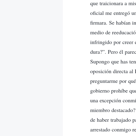
que traicionara a m
oficial me entregó u
firmara. Se habían i
medio de reeducación
infringido por cree
dura?”. Pero él pare
Supongo que has teni
oposición directa al
preguntarme por qué 
gobierno prohíbe que
una excepción conmig
miembro destacado? 
de haber trabajado p
arrestado conmigo re