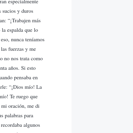
Eran especialmente
s sucios y duros
ban: “¡Trabajen más
 la espalda que lo
 eso, nunca teníamos
 las fuerzas y me
jo no nos trata como
nta años. Si esto
 Cuando pensaba en
rle: “¡Dios mío! La
mío! Te ruego que
s mi oración, me di
us palabras para
o recordaba algunos