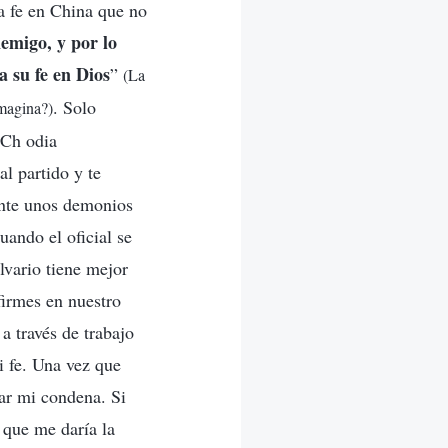
ra fe en China que no
emigo, y por lo
a su fe en Dios
”
(La
. Solo
imagina?)
CCh odia
l partido y te
ente unos demonios
ando el oficial se
lvario tiene mejor
firmes en nuestro
 través de trabajo
i fe. Una vez que
ar mi condena. Si
 que me daría la