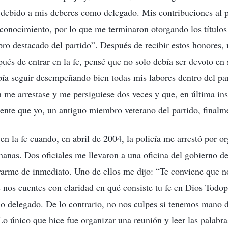
 debido a mis deberes como delegado. Mis contribuciones al 
conocimiento, por lo que me terminaron otorgando los títulos
o destacado del partido”. Después de recibir estos honores, m
ués de entrar en la fe, pensé que no solo debía ser devoto en 
ía seguir desempeñando bien todas mis labores dentro del par
me arrestase y me persiguiese dos veces y que, en última ins
nte que yo, un antiguo miembro veterano del partido, finalme
en la fe cuando, en abril de 2004, la policía me arrestó por o
nas. Dos oficiales me llevaron a una oficina del gobierno de
arme de inmediato. Uno de ellos me dijo: “Te conviene que n
 nos cuentes con claridad en qué consiste tu fe en Dios Todo
o delegado. De lo contrario, no nos culpes si tenemos mano 
Lo único que hice fue organizar una reunión y leer las palabr