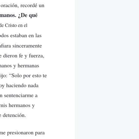
 oración, recordé un
s manos. ¿De qué
de Cristo en el
odos estaban en las
nfiara sinceramente
 dieron fe y fuerza,
rmanos y hermanas
ijo: “Solo por esto te
toy haciendo nada
an sentenciarme a
 mis hermanos y
e detención.
 me presionaron para