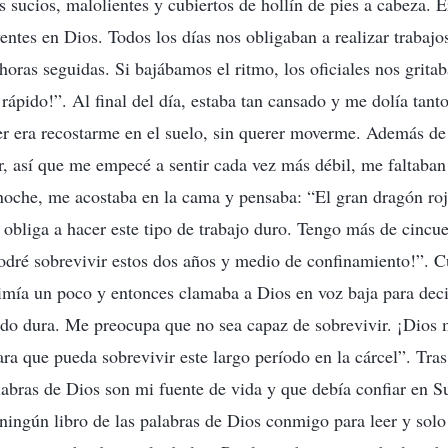
 sucios, malolientes y cubiertos de hollín de pies a cabeza. 
yentes en Dios. Todos los días nos obligaban a realizar trabajo
horas seguidas. Si bajábamos el ritmo, los oficiales nos grita
rápido!”. Al final del día, estaba tan cansado y me dolía tanto
er era recostarme en el suelo, sin querer moverme. Además de
r, así que me empecé a sentir cada vez más débil, me faltaban
 noche, me acostaba en la cama y pensaba: “El gran dragón ro
obliga a hacer este tipo de trabajo duro. Tengo más de cincue
 podré sobrevivir estos dos años y medio de confinamiento!”.
imía un poco y entonces clamaba a Dios en voz baja para deci
ado dura. Me preocupa que no sea capaz de sobrevivir. ¡Dios 
ara que pueda sobrevivir este largo período en la cárcel”. Tra
labras de Dios son mi fuente de vida y que debía confiar en S
 ningún libro de las palabras de Dios conmigo para leer y sol