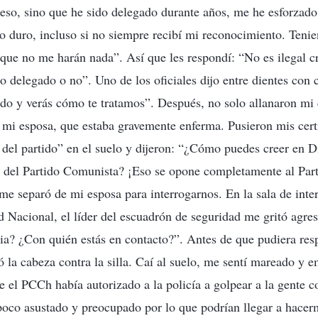
 eso, sino que he sido delegado durante años, me he esforzad
do duro, incluso si no siempre recibí mi reconocimiento. Teni
 que no me harán nada”. Así que les respondí: “No es ilegal 
do delegado o no”. Uno de los oficiales dijo entre dientes con 
ado y verás cómo te tratamos”. Después, no solo allanaron mi 
a mi esposa, que estaba gravemente enferma. Pusieron mis cert
el partido” en el suelo y dijeron: “¿Cómo puedes creer en D
 del Partido Comunista? ¡Eso se opone completamente al Par
 me separó de mi esposa para interrogarnos. En la sala de inter
 Nacional, el líder del escuadrón de seguridad me gritó agr
lesia? ¿Con quién estás en contacto?”. Antes de que pudiera re
ó la cabeza contra la silla. Caí al suelo, me sentí mareado y 
e el PCCh había autorizado a la policía a golpear a la gente c
poco asustado y preocupado por lo que podrían llegar a hace