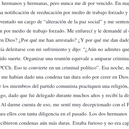
is hermanos y hermanas, pero nunca me di por vencido. En ma
na notificación de reeducación por medio de trabajo forzado y
nventado un cargo de “alteración de la paz social” y me sente
 por medio de trabajo forzado. Me enfurecí y le demandé al o
r en Dios? ¿Por qué me han arrestado? ¿Y por qué me dan dad
cía deleitarse con mi sufrimiento y dijo: “¿Aún no admites qu
do suerte. Organizar una reunión equivale a amparar criminal
 PCCh. Eso te convierte en un criminal político”. Esa noche, 
me habían dado una condena tan dura solo por creer en Dios. 
 los miembros del partido comunista practiquen una religión,
o, dado que fui delegado durante muchos años y recibí la dis
Al darme cuenta de eso, me sentí muy decepcionado con el 
ara ellos con tanta diligencia en el pasado. Los dos hermanos 
cibieron condenas aún más duras. Estaba furioso y no era ca