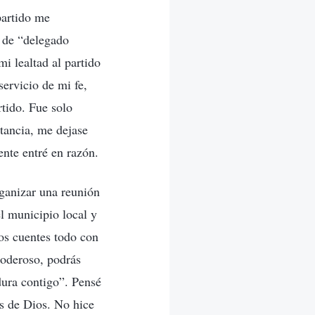
partido me
 de “delegado
i lealtad al partido
servicio de mi fe,
tido. Fue solo
tancia, me dejase
nte entré en razón.
rganizar una reunión
l municipio local y
os cuentes todo con
poderoso, podrás
dura contigo”. Pensé
as de Dios. No hice