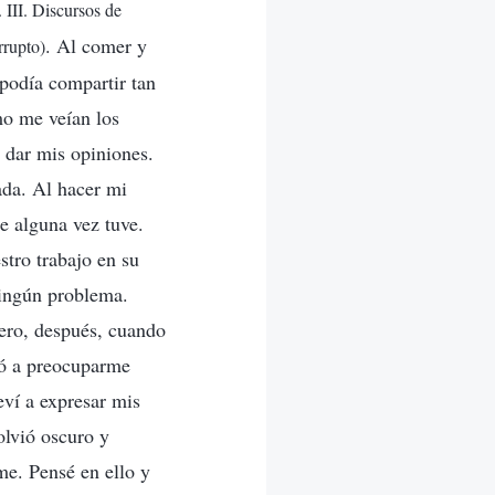
 III. Discursos de
. Al comer y
rrupto)
 podía compartir tan
mo me veían los
 dar mis opiniones.
ada. Al hacer mi
ue alguna vez tuve.
stro trabajo en su
ningún problema.
pero, después, cuando
zó a preocuparme
ví a expresar mis
olvió oscuro y
me. Pensé en ello y