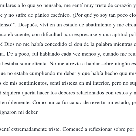
ilares a lo que yo pensaba, me sentí muy triste de corazón y
e y no sufre de pánico escénico. ¿Por qué yo soy tan poco elo
ienso!”. Después, viví en un estado de abatimiento y me circ
o elocuente, con dificultad para expresarse y una aptitud p
é Dios no me había concedido el don de la palabra mientras q
na. De a poco, fui hablando cada vez menos y, cuando me reu
ral estaba somnolienta. No me atrevía a hablar sobre ningún e
 que no estaba cumpliendo mi deber y que había hecho que mi
 de mis sentimientos, sentí tristeza en mi interior, pero no s
ni siquiera quería hacer los deberes relacionados con textos y 
 terriblemente. Como nunca fui capaz de revertir mi estado, pe
signaron mi deber.
entí extremadamente triste. Comencé a reflexionar sobre por 