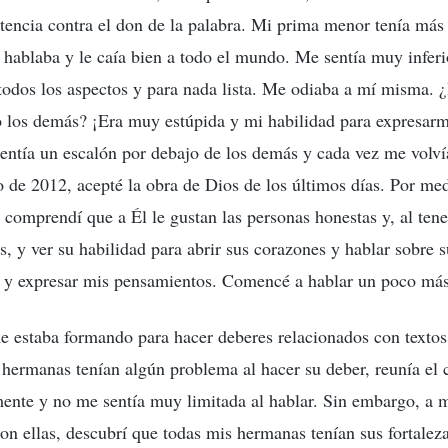
encia contra el don de la palabra. Mi prima menor tenía más 
 hablaba y le caía bien a todo el mundo. Me sentía muy inferi
 todos los aspectos y para nada lista. Me odiaba a mí misma. 
o los demás? ¡Era muy estúpida y mi habilidad para expresar
entía un escalón por debajo de los demás y cada vez me volv
o de 2012, acepté la obra de Dios de los últimos días. Por m
, comprendí que a Él le gustan las personas honestas y, al ten
 y ver su habilidad para abrir sus corazones y hablar sobre s
e y expresar mis pensamientos. Comencé a hablar un poco más
 estaba formando para hacer deberes relacionados con textos.
hermanas tenían algún problema al hacer su deber, reunía el c
mente y no me sentía muy limitada al hablar. Sin embargo, a
on ellas, descubrí que todas mis hermanas tenían sus fortalez