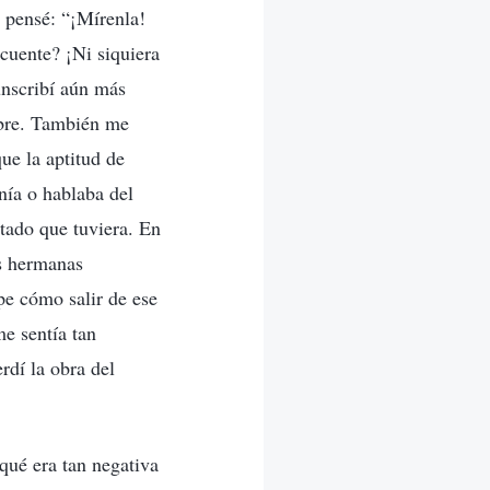
 pensé: “¡Mírenla!
cuente? ¡Ni siquiera
unscribí aún más
obre. También me
ue la aptitud de
nía o hablaba del
stado que tuviera. En
s hermanas
upe cómo salir de ese
me sentía tan
rdí la obra del
qué era tan negativa