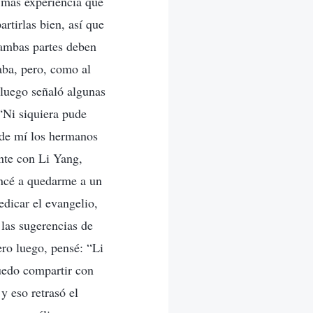
a más experiencia que
rtirlas bien, así que
 ambas partes deben
aba, pero, como al
 luego señaló algunas
“Ni siquiera pude
n de mí los hermanos
nte con Li Yang,
encé a quedarme a un
dicar el evangelio,
 las sugerencias de
ero luego, pensé: “Li
uedo compartir con
y eso retrasó el