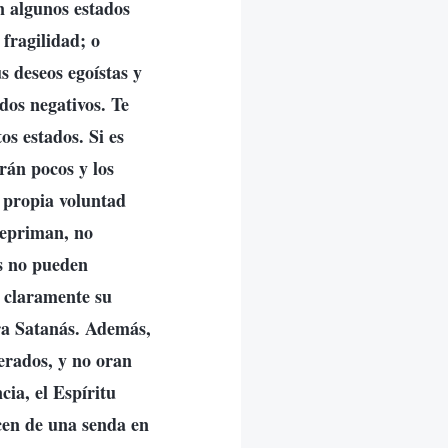
n algunos estados
 fragilidad; o
s deseos egoístas y
dos negativos. Te
os estados. Si es
erán pocos y los
 propia voluntad
repriman, no
as no pueden
r claramente su
tra Satanás. Además,
erados, y no oran
cia, el Espíritu
ecen de una senda en