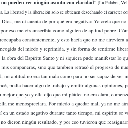
y no pueden ver ningún asunto con claridad
”
(La Palabra, Vol.
as. La libertad y la liberación solo se obtienen desechando el carácter co
e Dios, me di cuenta de por qué era negativa: Yo creía que no
 por eso me circunscribía como alguien de aptitud pobre. Có
eocupaba constantemente, y esto hacía que no me atreviera a
ncogida del miedo y reprimida, y sin forma de sentirme liber
 la obra del Espíritu Santo y ni siquiera pude manifestar lo q
a mis compañeras, sino que también retrasó el progreso de nue
ad, mi aptitud no era tan mala como para no ser capaz de ver 
é, podía hacer algo de trabajo y emitir algunas opiniones, 
 mejor que yo y ella dijo que mi plática no era clara, comen
ella me menospreciara. Por miedo a quedar mal, ya no me atre
 en un estado negativo durante tanto tiempo, mi espíritu se v
 no dieron ningún resultado, y por eso tuvieron que reasignar