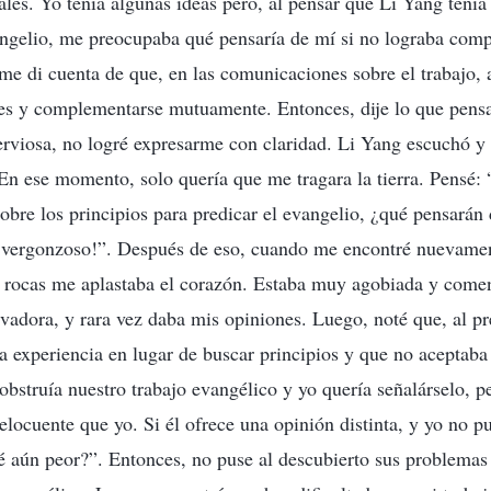
iales. Yo tenía algunas ideas pero, al pensar que Li Yang tení
ngelio, me preocupaba qué pensaría de mí si no lograba compa
e di cuenta de que, en las comunicaciones sobre el trabajo,
nes y complementarse mutuamente. Entonces, dije lo que pens
rviosa, no logré expresarme con claridad. Li Yang escuchó y
 En ese momento, solo quería que me tragara la tierra. Pensé: 
sobre los principios para predicar el evangelio, ¿qué pensará
 vergonzoso!”. Después de eso, cuando me encontré nuevame
de rocas me aplastaba el corazón. Estaba muy agobiada y com
adora, y rara vez daba mis opiniones. Luego, noté que, al pre
la experiencia en lugar de buscar principios y que no aceptaba
obstruía nuestro trabajo evangélico y yo quería señalárselo, p
ocuente que yo. Si él ofrece una opinión distinta, y yo no p
é aún peor?”. Entonces, no puse al descubierto sus problemas 