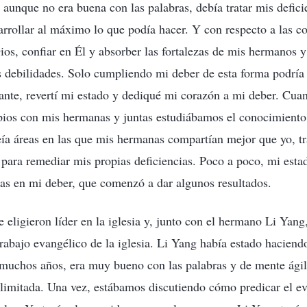
 aunque no era buena con las palabras, debía tratar mis defici
arrollar al máximo lo que podía hacer. Y con respecto a las c
Dios, confiar en Él y absorber las fortalezas de mis hermanos 
 debilidades. Solo cumpliendo mi deber de esta forma podría 
ante, revertí mi estado y dediqué mi corazón a mi deber. Cu
pios con mis hermanas y juntas estudiábamos el conocimiento
ía áreas en las que mis hermanas compartían mejor que yo, tr
s para remediar mis propias deficiencias. Poco a poco, mi es
as en mi deber, que comenzó a dar algunos resultados.
 eligieron líder en la iglesia y, junto con el hermano Li Yan
trabajo evangélico de la iglesia. Li Yang había estado haciend
muchos años, era muy bueno con las palabras y de mente ágil
 limitada. Una vez, estábamos discutiendo cómo predicar el e