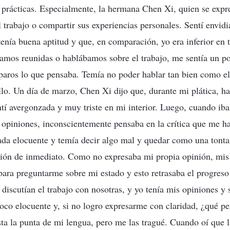
s prácticas. Especialmente, la hermana Chen Xi, quien se exp
el trabajo o compartir sus experiencias personales. Sentí envid
enía buena aptitud y que, en comparación, yo era inferior en t
amos reunidas o hablábamos sobre el trabajo, me sentía un p
reparos lo que pensaba. Temía no poder hablar tan bien como el
llo. Un día de marzo, Chen Xi dijo que, durante mi plática, h
tí avergonzada y muy triste en mi interior. Luego, cuando iba
 opiniones, inconscientemente pensaba en la crítica que me 
da elocuente y temía decir algo mal y quedar como una tonta
inión de inmediato. Como no expresaba mi propia opinión, mi
 para preguntarme sobre mi estado y esto retrasaba el progreso
 discutían el trabajo con nosotras, y yo tenía mis opiniones y
oco elocuente y, si no logro expresarme con claridad, ¿qué p
sta la punta de mi lengua, pero me las tragué. Cuando oí que 