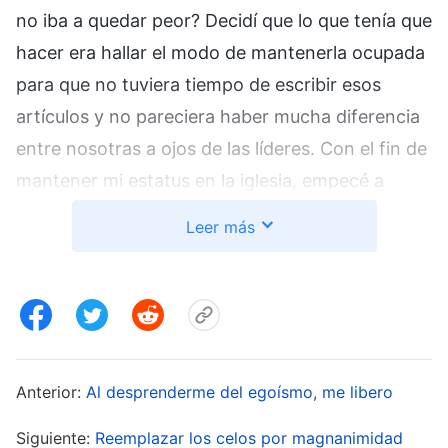
no iba a quedar peor? Decidí que lo que tenía que
hacer era hallar el modo de mantenerla ocupada
para que no tuviera tiempo de escribir esos
artículos y no pareciera haber mucha diferencia
entre nosotras a ojos de las líderes. Con el fin de
mantener mi estatus en la iglesia, empecé a
aumentar la presión sobre ella y le delegué varios
Leer más
grupos de reunión en comunión. Luego, al verla
tan ocupada todos los días, pensé en ofrecerme
a recuperar algunas de sus responsabilidades.
Sin embargo, recapacité: “Si no estuvieras tan
ocupada, tendrías tiempo de escribir esos
Anterior:
Al desprenderme del egoísmo, me libero
artículos. Mejor te mantengo ocupada”. Una
noche la sorprendí escribiendo uno y, en tono
Siguiente:
Reemplazar los celos por magnanimidad