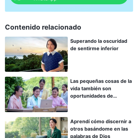
ahora sabes que no logra demasiado en el deber.
¡Ya no la tendrás en tan alta estima!”. No
obstante, para mi sorpresa, ¡insistió en pedirme
Contenido relacionado
que la ayudara todavía más! Era muy reacia a
Superando la oscuridad
ello. “Solamente tienes ojos para la hermana
de sentirme inferior
Wenjing”, pensé. “Tiene más aptitud que yo. Si
sigo ayudándola, acabará sustituyéndome”.
Empecé a poner excusas, pero la líder de la
Las pequeñas cosas de la
iglesia descubrió mi estado. Desenmascaró mi
vida también son
egoísmo y ruindad y me dijo que no defendía la
oportunidades de
labor de la casa de Dios. También que la
aprendizaje
hermana Wenjing tenía aptitud y valía la pena
Aprendí cómo discernir a
formarla, que tenía que hablar con ella y ayudarla
otros basándome en las
más y que no podía preocuparme
palabras de Dios