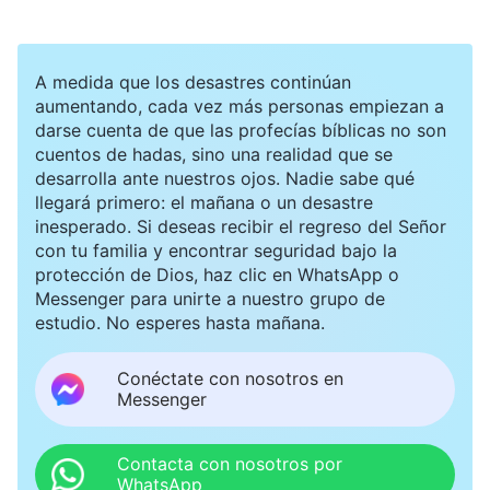
severo, le insistí en que me detallara el trabajo de
todos los grupos de que se encargaba y descubrí
A medida que los desastres continúan
que había algunos nuevos creyentes cuyos
aumentando, cada vez más personas empiezan a
problemas no se habían resuelto. La reprendí
darse cuenta de que las profecías bíblicas no son
cuentos de hadas, sino una realidad que se
diciéndole que no cumplía con el deber con
desarrolla ante nuestros ojos. Nadie sabe qué
atención. Tras la bronca, se limitó a bajar la
llegará primero: el mañana o un desastre
inesperado. Si deseas recibir el regreso del Señor
cabeza sin decir nada.
con tu familia y encontrar seguridad bajo la
protección de Dios, haz clic en WhatsApp o
Un mes más tarde, una líder de la iglesia
Messenger para unirte a nuestro grupo de
estudio. No esperes hasta mañana.
comprobó que a la hermana Wenjing no le iba
muy bien con los grupos de los que era
Conéctate con nosotros en
responsable y que aún había problemas que no
Messenger
había resuelto, y me preguntó qué pasaba. Pensé
Contacta con nosotros por
para mis adentros: “La apreciabas mucho, pero
WhatsApp