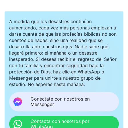
transgresiones. Así pues, obviamente, les
resulta difícil evitar que los poden y traten. Han
A medida que los desastres continúan
visto que algunos anticristos han quedado en
aumentando, cada vez más personas empiezan a
evidencia y han sido descartados después de
darse cuenta de que las profecías bíblicas no son
cuentos de hadas, sino una realidad que se
que los podaran y trataran severamente. Han
desarrolla ante nuestros ojos. Nadie sabe qué
visto estas cosas con sus propios ojos. ¿Por
llegará primero: el mañana o un desastre
inesperado. Si deseas recibir el regreso del Señor
qué los anticristos actúan con tanta prudencia?
con tu familia y encontrar seguridad bajo la
Sin duda, una razón es que temen quedar en
protección de Dios, haz clic en WhatsApp o
Messenger para unirte a nuestro grupo de
evidencia y que los descarten. Piensan: ‘He de
estudio. No esperes hasta mañana.
tener cuidado, después de todo, “La precaución
es la madre de la seguridad” y “Los buenos
Conéctate con nosotros en
Messenger
viven en paz”. Debo seguir estos principios y
advertirme en todo momento evitar hacer el
Contacta con nosotros por
mal o meterme en problemas, y debo reprimir mi
WhatsApp