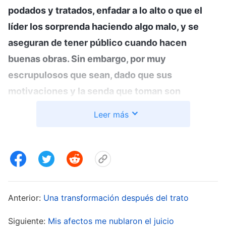
podados y tratados, enfadar a lo alto o que el
líder los sorprenda haciendo algo malo, y se
aseguran de tener público cuando hacen
buenas obras. Sin embargo, por muy
escrupulosos que sean, dado que sus
motivaciones y la senda que toman son
incorrectas, y debido a que hablan y actúan
Leer más
solo en pos de la reputación y el estatus y
nunca buscan la verdad, a menudo vulneran los
principios, interrumpen y perturban la obra de la
iglesia
, actúan como lacayos de Satanás e
incluso con frecuencia cometen
Anterior:
Una transformación después del trato
transgresiones. Es muy común que esas
personas vulneren los principios y cometan
Siguiente:
Mis afectos me nublaron el juicio