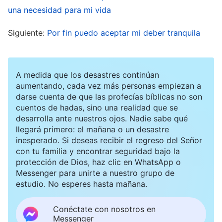
detrás de escena, Satanás estaba haciendo una
una necesidad para mi vida
apuesta con Dios, y lo que aconteció a Job fue
Siguiente:
Por fin puedo aceptar mi deber tranquila
obra de los hombres y la perturbación de estos.
Detrás de cada paso de la obra que Dios hace
en vosotros está la apuesta de Satanás con Él,
A medida que los desastres continúan
detrás de todo ello hay una batalla
”
aumentando, cada vez más personas empiezan a
(La Palabra,
darse cuenta de que las profecías bíblicas no son
Vol. I. La aparición y obra de Dios. Solo amar a Dios
cuentos de hadas, sino una realidad que se
. Wang Fang compartió
es realmente creer en Él)
desarrolla ante nuestros ojos. Nadie sabe qué
llegará primero: el mañana o un desastre
conmigo: “Hermana, todos conocemos la
inesperado. Si deseas recibir el regreso del Señor
experiencia de Job. Aunque parecía que los
con tu familia y encontrar seguridad bajo la
protección de Dios, haz clic en WhatsApp o
ladrones se habían llevado su vasto ganado de
Messenger para unirte a nuestro grupo de
vacas y ovejas, en realidad todo fue una
estudio. No esperes hasta mañana.
tentación de Satanás. Satanás pensó que Job
Conéctate con nosotros en
solo temía a Dios porque Él lo había bendecido.
Messenger