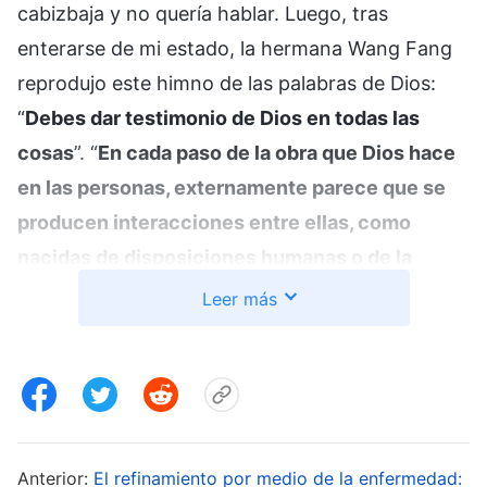
cabizbaja y no quería hablar. Luego, tras
enterarse de mi estado, la hermana Wang Fang
reprodujo este himno de las palabras de Dios:
“
Debes dar testimonio de Dios en todas las
cosas
”. “
En cada paso de la obra que Dios hace
en las personas, externamente parece que se
producen interacciones entre ellas, como
nacidas de disposiciones humanas o de la
perturbación humana. Sin embargo, detrás de
Leer más
bambalinas, cada etapa de la obra y todo lo que
acontece es una apuesta hecha por Satanás
ante Dios y exige que las personas se
mantengan firmes en su testimonio de Dios.
Mira cuando Job fue probado, por ejemplo:
Anterior:
El refinamiento por medio de la enfermedad: