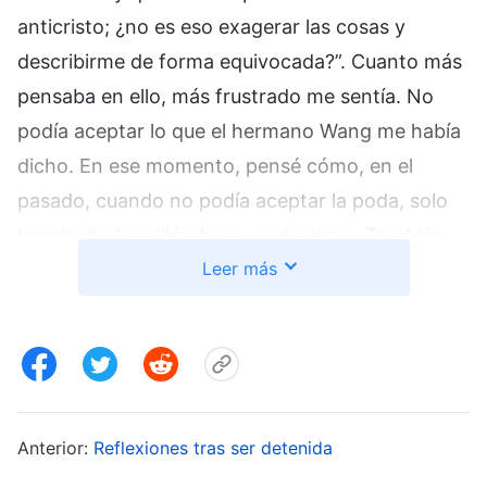
anticristo; ¿no es eso exagerar las cosas y
describirme de forma equivocada?”. Cuanto más
pensaba en ello, más frustrado me sentía. No
podía aceptar lo que el hermano Wang me había
dicho. En ese momento, pensé cómo, en el
pasado, cuando no podía aceptar la poda, solo
terminaba humillándome a mí mismo. También
Leer más
pensé en este pasaje de la palabra de Dios: “
Al
afrontar los problemas de la vida real, ¿cómo
deberías conocer y entender la autoridad de
Dios y Su soberanía? Cuando te enfrentes a
estos problemas y no sepas cómo entender,
gestionar ni experimentarlos, ¿qué actitud
Anterior:
Reflexiones tras ser detenida
deberías adoptar para demostrar que tienes la