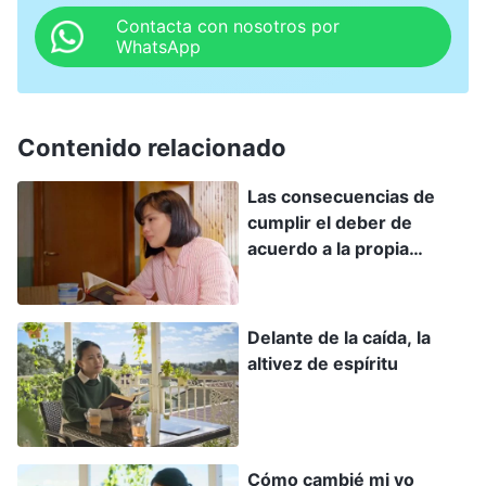
verdad, y que yo iba por la senda de un
Contacta con nosotros por
WhatsApp
anticristo, entonces eso era muy peligroso.
Cuando pensé en eso, ya no me resistí en mi
corazón. Oré a Dios y lo acepté. Le dije al
Contenido relacionado
hermano Wang: “Aunque aún no me he dado
Las consecuencias de
cuenta de la gravedad de mi problema, dado que
cumplir el deber de
lo has señalado, buscaré al respecto”. Después
acuerdo a la propia
de eso, empecé a calmarme y a reflexionar sobre
voluntad
mis actos.
Delante de la caída, la
altivez de espíritu
Recordé que, poco después de comenzar a creer
en Dios, noté que los hermanos y hermanas
estaban muy contentos cuando los líderes y
obreros compartían sobre la verdad para
Cómo cambié mi yo