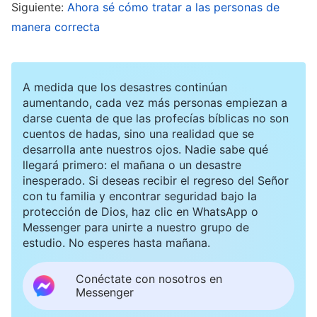
Siguiente:
Ahora sé cómo tratar a las personas de
intención y el deseo de someterte a la
manera correcta
soberanía y los arreglos de Dios y la realidad de
esta sumisión? Primero debes aprender a
esperar; después, debes aprender a buscar y,
A medida que los desastres continúan
aumentando, cada vez más personas empiezan a
después, debes aprender a someterte
”
(La
darse cuenta de que las profecías bíblicas no son
Palabra, Vol. II. Sobre conocer a Dios. Dios mismo, el
cuentos de hadas, sino una realidad que se
desarrolla ante nuestros ojos. Nadie sabe qué
. Me di cuenta de que esta poda contenía
único III)
llegará primero: el mañana o un desastre
la intención de Dios. Independientemente de si lo
inesperado. Si deseas recibir el regreso del Señor
con tu familia y encontrar seguridad bajo la
entendía o no, tenía que aceptar y obedecer. Si
protección de Dios, haz clic en WhatsApp o
lo que decía el hermano Wang era cierto, que
Messenger para unirte a nuestro grupo de
estudio. No esperes hasta mañana.
estaba montando un espectáculo y, como
consecuencia de ello, mis hermanos y hermanas
Conéctate con nosotros en
me tenían en alta estima y me adoraban a mí en
Messenger
lugar de confiar en Dios y buscar los principios-