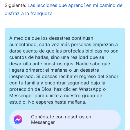
Siguiente:
Las lecciones que aprendí en mi camino del
realizando bien tu deber. Si tienes un
disfraz a la franqueza
pensamiento o una idea, cuéntaselo a los
demás, no lo retengas ni lo guardes. Si tienes
sugerencias, bríndalas: sea de quien sea una
A medida que los desastres continúan
idea que concuerde con la verdad, hay que
aumentando, cada vez más personas empiezan a
darse cuenta de que las profecías bíblicas no son
admitirla y obedecerla. Hazlo y habrás logrado
cuentos de hadas, sino una realidad que se
la cooperación en armonía. Esto es lo que
desarrolla ante nuestros ojos. Nadie sabe qué
llegará primero: el mañana o un desastre
significa hacer el deber con devoción. Al
inesperado. Si deseas recibir el regreso del Señor
realizar tu deber, no se te pide que lo asumas
con tu familia y encontrar seguridad bajo la
protección de Dios, haz clic en WhatsApp o
todo tú mismo, ni que trabajes sin descanso, ni
Messenger para unirte a nuestro grupo de
que seas ‘la única flor en el tiesto’ o un
estudio. No esperes hasta mañana.
heterodoxo; más bien, se te pide que aprendas
Conéctate con nosotros en
a cooperar con los demás en armonía, y que
Messenger
hagas todo lo que puedas, que cumplas con tus