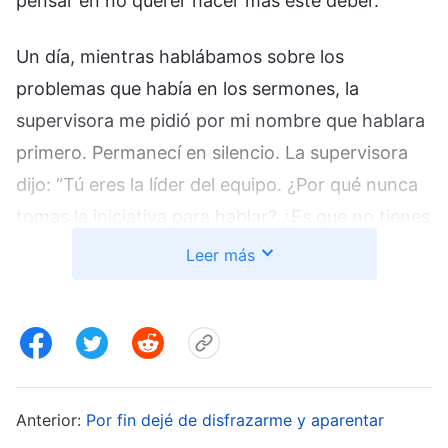
pensar en no querer hacer más este deber.
Un día, mientras hablábamos sobre los
problemas que había en los sermones, la
supervisora me pidió por mi nombre que hablara
primero. Permanecí en silencio. La supervisora
dijo: “Tú eres la líder del equipo. ¿Por qué nunca
tomas la iniciativa para hablar? ¿Es que no tienes
opiniones o estás limitada por tu carácter
Leer más
corrupto?”. Luego, la supervisora encontró un
pasaje de las palabras de
Dios
: “
La cooperación
armoniosa es un principio de práctica en la
ejecución del deber. Mientras le dediques todo
tu corazón y todo tu esfuerzo y tu devoción, y
Anterior:
Por fin dejé de disfrazarme y aparentar
ofrezcas todo lo que puedes hacer, estarás