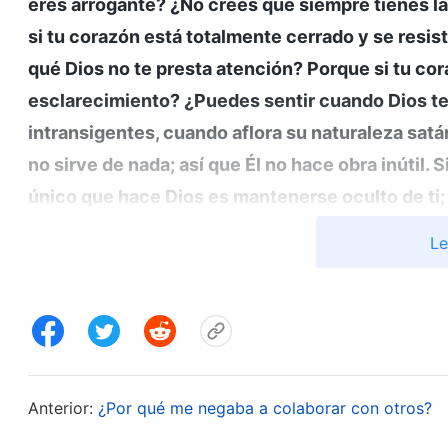
eres arrogante? ¿No crees que siempre tienes la
si tu corazón está totalmente cerrado y se resist
qué Dios no te presta atención? Porque si tu cor
esclarecimiento? ¿Puedes sentir cuando Dios t
intransigentes, cuando aflora su naturaleza satá
no sirve de nada; así que Él no hace obra inútil. 
único que hace Dios es mantenerse oculto de ti;
obstinadamente antagonista y así de cerrado, Dios 
Le
hacer nada, nunca seguiría intentando conmoverte
¿Por qué no actúa así Dios? Principalmente porqu
cierta brutalidad que está harta de la verdad y e
controlar a un animal salvaje cuando aflora su bru
alguna utilidad razonar con él o intentar tranquil
Anterior:
¿Por qué me negaba a colaborar con otros?
una forma adecuada de describirlo: es inmune a l