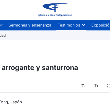
Sermones y enseñanza
Testimonios
Exposició
idad
n arrogante y santurrona
Tong, Japón