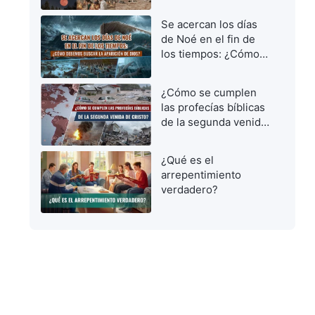
vírgenes prudentes
para dar la bienvenida
Se acercan los días
al Señor
de Noé en el fin de
los tiempos: ¿Cómo
debemos buscar la
aparición de Dios?
¿Cómo se cumplen
las profecías bíblicas
de la segunda venida
de Cristo?
¿Qué es el
arrepentimiento
verdadero?