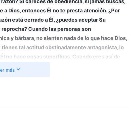
 razón? Si careces de obediencia, si jamás buscas,
e a Dios, entonces Él no te presta atención. ¿Por
azón está cerrado a Él, ¿puedes aceptar Su
e reprocha? Cuando las personas son
nica y bárbara, no sienten nada de lo que hace Dios,
Si tienes tal actitud obstinadamente antagonista, lo
 Él no hace cosas superfluas. Cuando eres así de
jamás haría nada a la fuerza en ti, ni te forzaría a
er más
 y esclarecerte, una y otra vez; Dios no actúa así.
e Él ha observado cierto tipo de carácter en ti,
s inmune a la razón. ¿Y crees que la gente puede
talidad? ¿Sirve de algo gritarle y chillar? ¿Tiene
izarlo? ¿Se atreve la gente a acercarse a él? Existe
a razón. Cuando aflora la brutalidad de la gente y