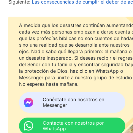
esta es inmune a la razón, ¿qué hace Dios? Dios 
Siguiente:
Las consecuencias de cumplir el deber de ac
cuando eres inmune a la razón? Decir algo más es
bendecido o sufres? ¿Recibes algún beneficio o 
A medida que los desastres continúan aumentando
causó?
(Nosotros).
Tú lo causaste. Nadie te obli
cada vez más personas empiezan a darse cuenta 
que las profecías bíblicas no son cuentos de hada
¿No te causaste esto a ti mismo? Dios no te pres
sino una realidad que se desarrolla ante nuestros
en tu corazón, tu vida está en riesgo; y te causas
ojos. Nadie sabe qué llegará primero: el mañana o
un desastre inesperado. Si deseas recibir el regre
III. Discursos de Cristo de los últimos días. Tercera par
del Señor con tu familia y encontrar seguridad baj
todo cuando dice: “
¿Acaso no eres díscolo? ¿No 
la protección de Dios, haz clic en WhatsApp o
razón? Si careces de obediencia, si jamás buscas
Messenger para unirte a nuestro grupo de estudio
No esperes hasta mañana.
resiste a Dios, entonces Él no te presta atención
Dios, hay oscuridad en tu corazón, tu vida está en
Conéctate con nosotros en
Messenger
mereces!
”. Leer esto me conmovió, como si Dios
muy arrogante y arbitraria. Como entendía un idi
Contacta con nosotros por
sentía que tenía buena aptitud y habilidades. Cua
WhatsApp