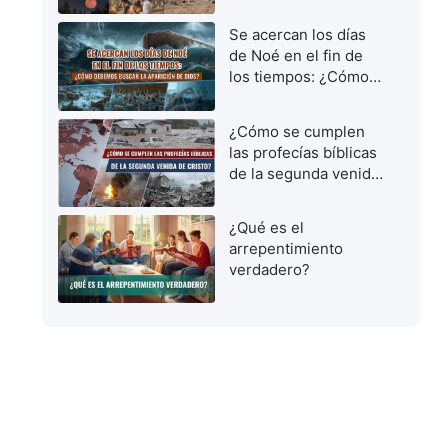
vírgenes prudentes
para dar la bienvenida
Se acercan los días
al Señor
de Noé en el fin de
los tiempos: ¿Cómo
debemos buscar la
aparición de Dios?
¿Cómo se cumplen
las profecías bíblicas
de la segunda venida
de Cristo?
¿Qué es el
arrepentimiento
verdadero?