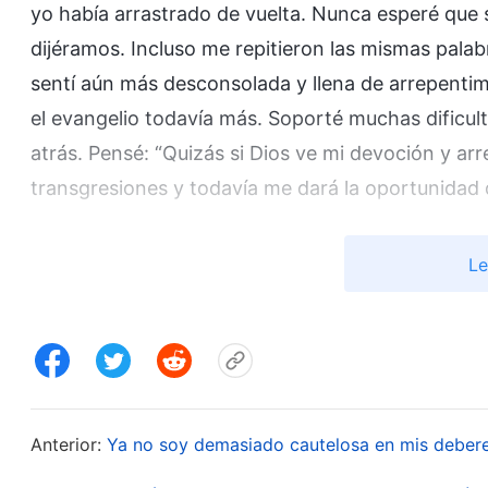
yo había arrastrado de vuelta. Nunca esperé que s
dijéramos. Incluso me repitieron las mismas palab
sentí aún más desconsolada y llena de arrepenti
el evangelio todavía más. Soporté muchas dificu
atrás. Pensé: “Quizás si Dios ve mi devoción y a
transgresiones y todavía me dará la oportunidad d
Un día de 2004, durante mis devocionales, leí esta
Le
hacia nadie que me haya perseguido, hacia cual
Mí (incluso antes de que se diera testimonio de
Yo soy humano o hacia quien haya blasfemado c
ahora dieran el testimonio más rotundo de Mí, no
forma de rendirme servicio, y si esas personas d
Anterior:
Ya no soy demasiado cautelosa en mis deber
herramientas
”
(La Palabra, Vol. I. La aparición y obr