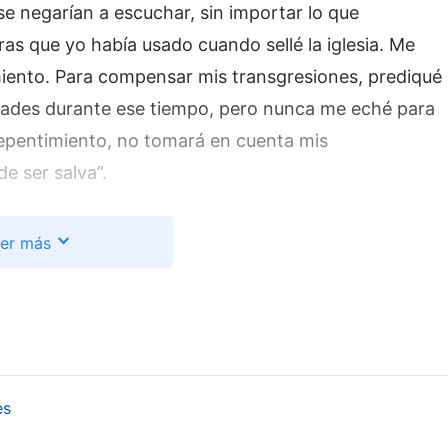
e negarían a escuchar, sin importar lo que
ras que yo había usado cuando sellé la iglesia. Me
miento. Para compensar mis transgresiones, prediqué
ltades durante ese tiempo, pero nunca me eché para
rrepentimiento, no tomará en cuenta mis
e ser salva”.
s palabras de Dios: “
No puedo mostrar indulgencia
er más
quiera que no haya tenido ningún conocimiento de
 Mi nombre), hacia cualquiera que haya creído que
ontra Mí y me haya difamado en el pasado. Aunque
 serviría de nada. Perseguirme en el pasado fue una
ieran testimonio de Mí hoy, seguirían siendo Mis
es
a de Dios. Declaraciones de Cristo al principio, Capítulo