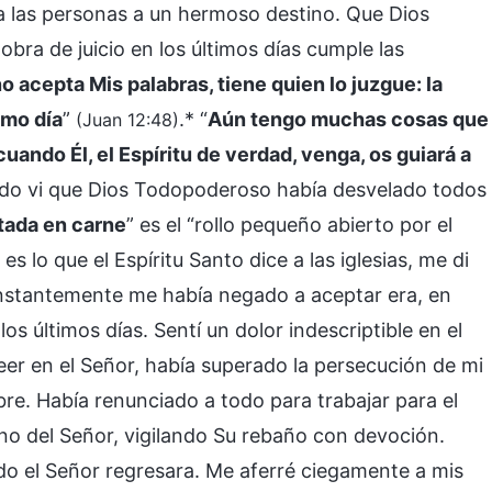
a las personas a un hermoso destino. Que Dios
bra de juicio en los últimos días cumple las
o acepta Mis palabras, tiene quien lo juzgue: la
imo día
”
.* “
Aún tengo muchas cosas que
(Juan 12:48)
cuando Él, el Espíritu de verdad, venga, os guiará a
ando vi que Dios Todopoderoso había desvelado todos
tada en carne
” es el “rollo pequeño abierto por el
s lo que el Espíritu Santo dice a las iglesias, me di
nstantemente me había negado a aceptar era, en
los últimos días. Sentí un dolor indescriptible en el
r en el Señor, había superado la persecución de mi
e. Había renunciado a todo para trabajar para el
no del Señor, vigilando Su rebaño con devoción.
o el Señor regresara. Me aferré ciegamente a mis