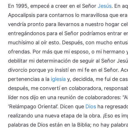
En 1995, empecé a creer en el Señor
Jesús
. En a
Apocalipsis para contarnos lo maravillosa que era
vendría pronto para llevarnos a nuestro hogar ce
entregándonos para el Señor podríamos entrar en
muchísimo al oír esto. Después, con mucho entusi
ofrendas. Por más que mi esposo, o mi hermano 
debilitar mi determinación de seguir al Señor Jes
divorcio porque yo insistí en mi fe en el Señor. 
pertenencias a la
iglesia
y, decidida, me fui de ca
después, me convertí en colaboradora, responsabl
líder nos dijo en una reunión de colaboradores: 
‘Relámpago Oriental’. Dicen que
Dios
ha regresad
realizando una nueva etapa de la obra. ¡Eso es impo
palabras de Dios están en la Biblia; no hay palabras