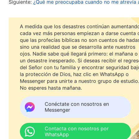
. Tras leer las palabras de Dios, me congelé 
85)
Siguiente:
¿Qué me preocupaba cuando no me atrevía a 
blanco y tardé mucho en reaccionar. Por las palab
ninguna persona que lo haya perseguido y calumn
A medida que los desastres continúan aumentando
no pueden recibir Su indulgencia; solo pueden re
cada vez más personas empiezan a darse cuenta 
que las profecías bíblicas no son cuentos de hada
aferrado a mis nociones y figuraciones y no había
sino una realidad que se desarrolla ante nuestros
de los últimos días. En lugar de eso, había calumni
ojos. Nadie sabe qué llegará primero: el mañana o
un desastre inesperado. Si deseas recibir el regre
iglesia para impedir que los creyentes investigar
del Señor con tu familia y encontrar seguridad baj
gente que ya había aceptado la obra de Dios de l
la protección de Dios, haz clic en WhatsApp o
Había cometido una maldad enorme; sin duda, D
Messenger para unirte a nuestro grupo de estudio
No esperes hasta mañana.
buen resultado podía tener yo? Pero todavía me af
entendí mal? Cuando Dios dijo que ‘
no puede mos
Conéctate con nosotros en
Messenger
que blasfemó y lo calumnió después de oír Sus pal
de Dios con avidez, palabra por palabra. Dios ha
Contacta con nosotros por
Él hablaba también incluían a quienes blasfemab
WhatsApp