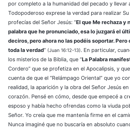
por completo a la humanidad del pecado y llevar 
Todopoderoso exprese la verdad para realizar Su o
profecías del Señor Jesús: “
El que Me rechaza y n
palabra que he pronunciado, esa lo juzgará el últ
deciros, pero ahora no las podéis soportar. Pero 
toda la verdad
”
. En particular, cu
(Juan 16:12-13)
los misterios de la Biblia, que “
La Palabra manifes
Cordero” que se profetiza en el Apocalipsis, y que e
cuenta de que el “Relámpago Oriental” que yo co
realidad, la aparición y la obra del Señor Jesús en 
corazón. Pensé en cómo, desde que empecé a cree
esposo y había hecho ofrendas como la viuda pobr
Señor. Yo creía que me mantenía firme en el cami
Nunca imaginé que no buscaría en absoluto cuand