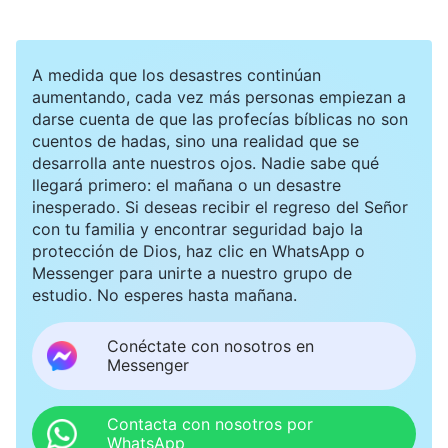
otros la adoraran y la escucharan. Después de
que los hermanos y hermanas habían hablado
A medida que los desastres continúan
con ella acerca de algunos problemas que había
aumentando, cada vez más personas empiezan a
darse cuenta de que las profecías bíblicas no son
con sus deberes, ella se había negado a dar
cuentos de hadas, sino una realidad que se
enseñanza sobre la verdad para resolver estos
desarrolla ante nuestros ojos. Nadie sabe qué
llegará primero: el mañana o un desastre
problemas y había sermoneado a otras personas
inesperado. Si deseas recibir el regreso del Señor
de una forma condescendiente. Sus sermones
con tu familia y encontrar seguridad bajo la
protección de Dios, haz clic en WhatsApp o
habían provocado que algunos de los hermanos
Messenger para unirte a nuestro grupo de
y hermanas vivieran en un estado de negatividad
estudio. No esperes hasta mañana.
y perdieran todo interés en sus deberes.
Conéctate con nosotros en
Posteriormente, Han Bing fue reemplazada.
Messenger
Después de eso, se había negado a reflexionar y
a conocerse a sí misma y había seguido
Contacta con nosotros por
WhatsApp
instigando provocaciones y conflictos entre