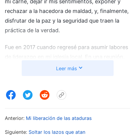
mi carne, dejar ir mis sentimientos, exponer y
rechazar a la hacedora de maldad, y, finalmente,
disfrutar de la paz y la seguridad que traen la
práctica de la verdad.
Fue en 2017 cuando regresé para asumir labores
de liderazgo en mi iglesia local. En una reunión,
los hermanos y hermanas me dijeron que,
Leer más
durante la realización de sus deberes como líder
de la Iglesia, Han Bing, mi cuñada, al dar
enseñanza en las reuniones, se había dedicado a
alardear pronunciando palabras y doctrinas
superficiales. Dondequiera que había ido, había
Anterior:
Mi liberación de las ataduras
hablado acerca de los deberes que había llevado
Siguiente:
Soltar los lazos que atan
a cabo y cómo había sufrido para hacer que