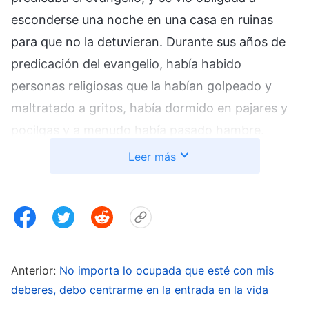
esconderse una noche en una casa en ruinas
para que no la detuvieran. Durante sus años de
predicación del evangelio, había habido
personas religiosas que la habían golpeado y
maltratado a gritos, había dormido en pajares y
pocilgas y a menudo había pasado hambre.
Puede que no tuviera mucho de qué presumir de
Leer más
sus muchos años como creyente, pero se había
esforzado mucho. ¿Cómo era posible que ahora
la expulsaran por ser una persona malvada? No
obstante, reflexioné que la iglesia actúa según
los principios y que la expulsión siempre se basa
Anterior:
No importa lo ocupada que esté con mis
en el patrón de conducta de una persona y en su
deberes, debo centrarme en la entrada en la vida
esencia-naturaleza. La iglesia nunca acusa a