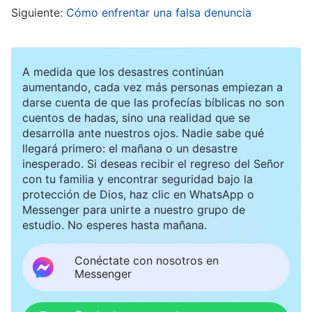
Siguiente:
Cómo enfrentar una falsa denuncia
nadie por error. ¿Era Xiaozhi una persona
malvada en realidad? La sola idea me apenaba.
Si, en efecto, la expulsaban, no se salvaría y
A medida que los desastres continúan
todas las penurias que había padecido habrían
aumentando, cada vez más personas empiezan a
darse cuenta de que las profecías bíblicas no son
sido en vano. Los siguientes días me sentía fatal
cuentos de hadas, sino una realidad que se
cada vez que lo pensaba, como si una piedra me
desarrolla ante nuestros ojos. Nadie sabe qué
llegará primero: el mañana o un desastre
oprimiera el pecho.
inesperado. Si deseas recibir el regreso del Señor
con tu familia y encontrar seguridad bajo la
Días después recibí una carta de otra de mis
protección de Dios, haz clic en WhatsApp o
Messenger para unirte a nuestro grupo de
hermanas, Xiaoyue, en la que decía que nuestra
estudio. No esperes hasta mañana.
hermana pequeña estaba muy mal y necesitaba
una operación. Al leer la carta pensé: “Si a
Conéctate con nosotros en
Messenger
Xiaozhi le puede servir esta enfermedad para
hacer introspección y arrepentirse ante Dios, tal