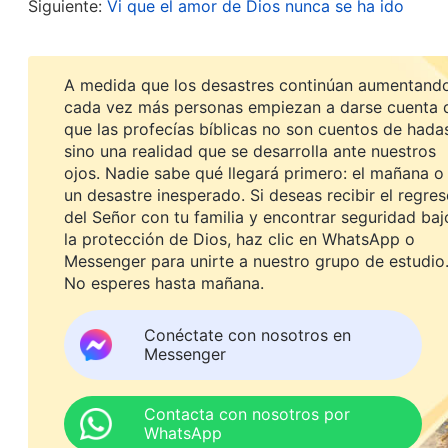
Siguiente:
Vi que el amor de Dios nunca se ha ido
embargo, nadie espera ni se prepara para aceptar
refinación ni Su desposeimiento. Ni una sola per
A medida que los desastres continúan aumentando
Dios, Su desposeimiento ni Sus maldiciones. ¿Es
cada vez más personas empiezan a darse cuenta 
y Dios?
(Anormal).
¿Por qué respondes que es an
que las profecías bíblicas no son cuentos de hada
sino una realidad que se desarrolla ante nuestros
es que la gente no tiene la verdad. Y se debe a 
ojos. Nadie sabe qué llegará primero: el mañana o
figuraciones, malinterpreta constantemente a D
un desastre inesperado. Si deseas recibir el regre
del Señor con tu familia y encontrar seguridad baj
buscando la verdad; esto hace que lo más probab
la protección de Dios, haz clic en WhatsApp o
solo cree en Dios para que la bendiga. Solo quier
Messenger para unirte a nuestro grupo de estudio
No esperes hasta mañana.
persigue la verdad. Esto es muy peligroso. En c
nociones, inmediatamente empieza a tener nocio
Conéctate con nosotros en
y hasta puede llegar al punto de traicionarlo. 
Messenger
senda recorre realmente la mayoría de la gent
durante varios años y pueden decir algunas pala
Contacta con nosotros por
WhatsApp
la verdad. Aunque afirman estar dispuestos a pe