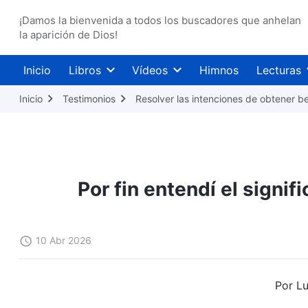
¡Damos la bienvenida a todos los buscadores que anhelan
la aparición de Dios!
Inicio
Libros
Vídeos
Himnos
Lecturas
Inicio
Testimonios
Resolver las intenciones de obtener b
Por fin entendí el signi
10 Abr 2026
Por Lu