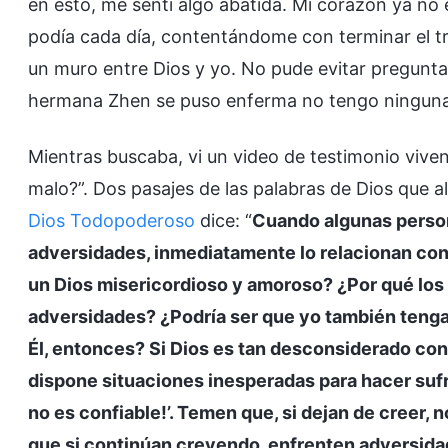
en esto, me sentí algo abatida. Mi corazón ya no 
podía cada día, contentándome con terminar el tr
un muro entre Dios y yo. No pude evitar pregunt
hermana Zhen se puso enferma no tengo ninguna m
Mientras buscaba, vi un video de testimonio vivenc
malo?”. Dos pasajes de las palabras de Dios que a
Dios Todopoderoso
dice: “
Cuando algunas person
adversidades, inmediatamente lo relacionan con
un Dios misericordioso y amoroso? ¿Por qué los 
adversidades? ¿Podría ser que yo también tenga
Él, entonces? Si Dios es tan desconsiderado co
dispone situaciones inesperadas para hacer sufri
no es confiable!’. Temen que, si dejan de creer
que si continúan creyendo, enfrenten adversida