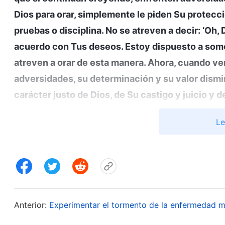
Dios para orar, simplemente le piden Su protecci
pruebas o disciplina. No se atreven a decir: ‘Oh,
acuerdo con Tus deseos. Estoy dispuesto a some
atreven a orar de esta manera. Ahora, cuando ve
adversidades, su determinación y su valor dismi
carácter justo de Dios, de Su castigo y juicio y
contra Dios en su corazón. De esta manera, hay 
Le
Dios. ¿Es bueno para la gente estar en estos es
vosotros? ¿Vivís en estos estados?
(Sí).
¿Cómo d
no buscar la verdad? Si no entiendes la verdad y no
y cuando en algún momento te enfrentes a desa
hombre—, caerás
”
(La Palabra, Vol. VI. Sobre la bús
Anterior:
Experimentar el tormento de la enfermedad 
“
Todo aquel que llega a creer en Dios solamente 
bendiciones y las promesas de Dios, y solo está 