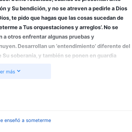
ón y Su bendición, y no se atreven a pedirle a Dios
 Dios, te pido que hagas que las cosas sucedan de
terme a Tus orquestaciones y arreglos’. No se
n a otros enfrentar algunas pruebas y
nuyen. Desarrollan un ‘entendimiento’ diferente del
 de Su soberanía, y también se ponen en guardia
un muro, un distanciamiento, entre las personas y
er más
tados?
(No).
Entonces, ¿surgen estos estados en
eberían resolverse tales problemas? ¿Está bien
 tienes fe, te será difícil seguir a Dios hasta el fin,
stres —ya sean naturales o provocados por el
.
queda de la verdad. Qué significa perseguir la verdad (11))
me enseñó a someterme
está preparado para aceptar la gracia, las
dispuesto a aceptar Su bondad y misericordia; sin