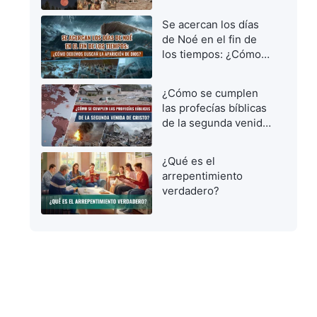
vírgenes prudentes
para dar la bienvenida
Se acercan los días
al Señor
de Noé en el fin de
los tiempos: ¿Cómo
debemos buscar la
aparición de Dios?
¿Cómo se cumplen
las profecías bíblicas
de la segunda venida
de Cristo?
¿Qué es el
arrepentimiento
verdadero?