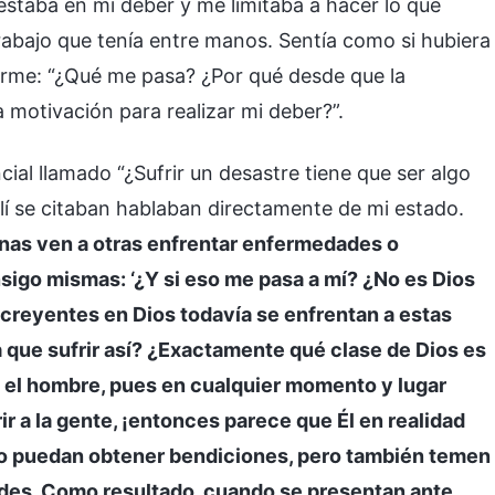
estaba en mi deber y me limitaba a hacer lo que
abajo que tenía entre manos. Sentía como si hubiera
arme: “¿Qué me pasa? ¿Por qué desde que la
otivación para realizar mi deber?”.
ial llamado “¿Sufrir un desastre tiene que ser algo
llí se citaban hablaban directamente de mi estado.
as ven a otras enfrentar enfermedades o
sigo mismas: ‘¿Y si eso me pasa a mí? ¿No es Dios
creyentes en Dios todavía se enfrentan a estas
 que sufrir así? ¿Exactamente qué clase de Dios es
n el hombre, pues en cualquier momento y lugar
r a la gente, ¡entonces parece que Él en realidad
, no puedan obtener bendiciones, pero también temen
des. Como resultado, cuando se presentan ante