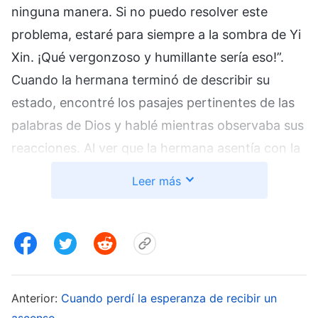
ninguna manera. Si no puedo resolver este
problema, estaré para siempre a la sombra de Yi
Xin. ¡Qué vergonzoso y humillante sería eso!”.
Cuando la hermana terminó de describir su
estado, encontré los pasajes pertinentes de las
palabras de Dios y hablé mientras observaba sus
reacciones. Al ver que la hermana asentía con la
cabeza, sentí una sensación repentina de
Leer más
satisfacción y pensé que lo estaba haciendo
bien. Pero, justo cuando estaba charlando con
entusiasmo, entró Yi Xin, que ya había terminado
su tarea. Todos los hermanos y hermanas, que
habían estado mirándome a mí, dirigieron su
Anterior:
Cuando perdí la esperanza de recibir un
atención a Yi Xin. Por sus miradas, sentí que
ascenso