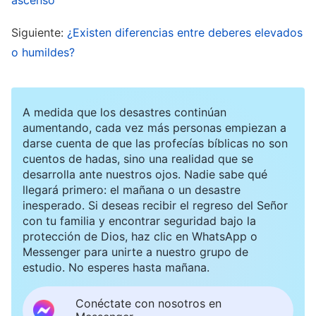
todos habían estado esperando con ansias a que
Siguiente:
¿Existen diferencias entre deberes elevados
ella llegara. Me sentí algo decepcionada.
o humildes?
Después de eso, Yi Xin comenzó a buscar y a
hablar de las palabras de Dios según los
problemas que tuvieran los líderes de equipo. De
A medida que los desastres continúan
hecho, la charla de Yi Xin fue bastante clara y
aumentando, cada vez más personas empiezan a
darse cuenta de que las profecías bíblicas no son
sentí muchos celos. Pensé: “Llegaste, asumiste el
cuentos de hadas, sino una realidad que se
mando y me quitaste el protagonismo. De eso,
desarrolla ante nuestros ojos. Nadie sabe qué
llegará primero: el mañana o un desastre
nada. No puedo quedarme aquí sentada y dejar
inesperado. Si deseas recibir el regreso del Señor
que acapares la atención. Tengo que encontrar
con tu familia y encontrar seguridad bajo la
protección de Dios, haz clic en WhatsApp o
una oportunidad para hablar”. Me devané los
Messenger para unirte a nuestro grupo de
sesos pensando en qué pasajes de las palabras
estudio. No esperes hasta mañana.
de Dios utilizar y cómo compartir de manera más
Conéctate con nosotros en
clara que Yi Xin. Como tenía tantas ganas de