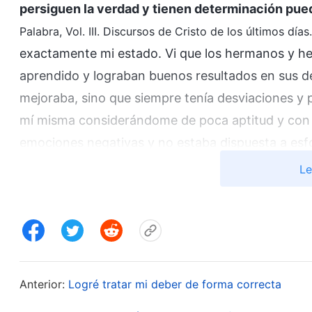
persiguen la verdad y tienen determinación pue
Palabra, Vol. III. Discursos de Cristo de los últimos días
exactamente mi estado. Vi que los hermanos y he
aprendido y lograban buenos resultados en sus de
mejoraba, sino que siempre tenía desviaciones y 
mí misma considerándome de poca aptitud y con 
emociones negativas y no estaba dispuesta a esfor
que Zhao Ying me guiara, lo cual era beneficioso 
Le
que ella tenía buena aptitud, que comprendía los 
deber, no aprendí de sus fortalezas para compensa
Dios por no darme una buena aptitud y volví a e
incapaz de hacer nada bien por mi poca aptitud. 
dispuesta a esforzarme en reflexionar sobre los pr
Anterior:
Logré tratar mi deber de forma correcta
perseverancia; era una inútil blandengue. Las p