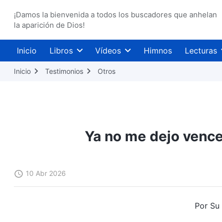
¡Damos la bienvenida a todos los buscadores que anhelan
la aparición de Dios!
Inicio
Libros
Vídeos
Himnos
Lecturas
Inicio
Testimonios
Otros
Ya no me dejo vence
10 Abr 2026
Por Su