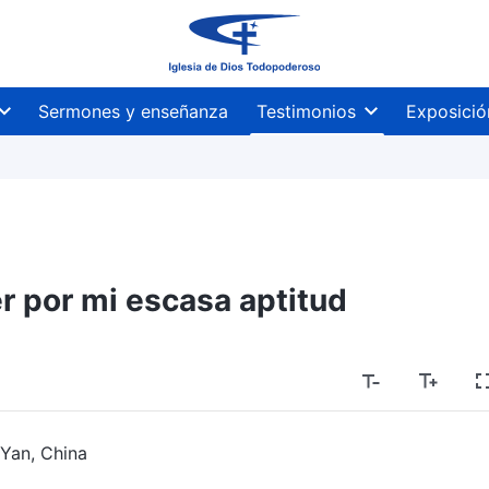
Sermones y enseñanza
Testimonios
Exposició
r por mi escasa aptitud
 Yan, China