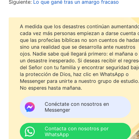
Siguiente:
Lo que gané tras un amargo fracaso
las intenciones de Dios y tienen un sentido de la
enfrentan dificultades, no se vuelven negativas,
frustraciones en su deber, y mucho menos discute
A medida que los desastres continúan aumentando
cada vez más personas empiezan a darse cuenta 
veredicto sobre mí misma, convencida de que, co
que las profecías bíblicas no son cuentos de hada
por mucho que me esforzara. Tampoco quise segui
sino una realidad que se desarrolla ante nuestros
manera superficial, por inercia. Esto provocó mu
ojos. Nadie sabe qué llegará primero: el mañana o
un desastre inesperado. Si deseas recibir el regre
de sermones, lo que retrasó el trabajo. Dios me
del Señor con tu familia y encontrar seguridad baj
y hermanas me ayudaran, pero yo hacía mi deber
la protección de Dios, haz clic en WhatsApp o
Messenger para unirte a nuestro grupo de estudio
encontraba con dificultades, actuaba como una d
No esperes hasta mañana.
disfrutar las palabras de Dios. Si seguía así, de 
de que no podía seguir tratando mi deber de form
Conéctate con nosotros en
Messenger
máximo para hacerlo bien. Poco a poco, empecé 
lograr algunos resultados.
Contacta con nosotros por
WhatsApp