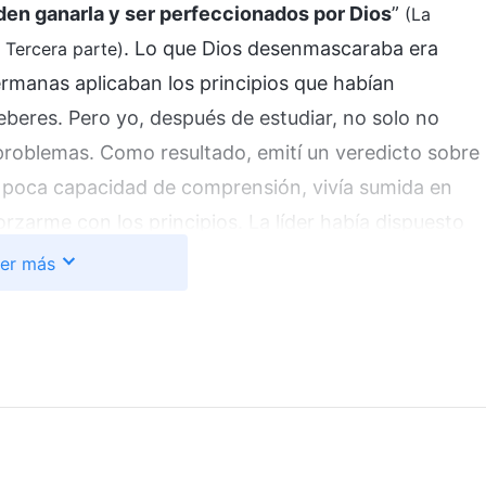
den ganarla y ser perfeccionados por Dios
”
(La
. Lo que Dios desenmascaraba era
. Tercera parte)
rmanas aplicaban los principios que habían
beres. Pero yo, después de estudiar, no solo no
problemas. Como resultado, emití un veredicto sobre
poca capacidad de comprensión, vivía sumida en
zarme con los principios. La líder había dispuesto
tanto para mí como para el trabajo. Pero cuando vi
er más
principios con rapidez y lograba resultados en su
r mis propias carencias. En lugar de eso, culpé a
mitir un veredicto sobre mí misma, considerándome
Perdí la motivación para mi deber y ya no estaba
incipios. Vi que era demasiado frágil y me faltaba
ersonas con buena humanidad son consideradas con