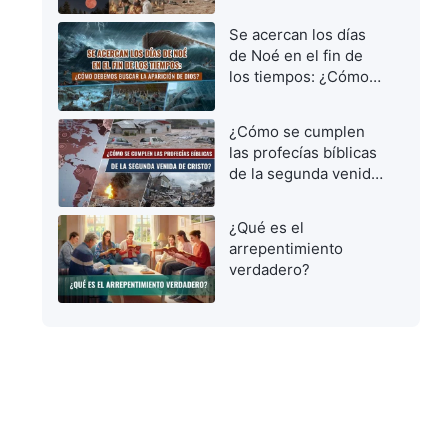
vírgenes prudentes
para dar la bienvenida
Se acercan los días
al Señor
de Noé en el fin de
los tiempos: ¿Cómo
debemos buscar la
aparición de Dios?
¿Cómo se cumplen
las profecías bíblicas
de la segunda venida
de Cristo?
¿Qué es el
arrepentimiento
verdadero?