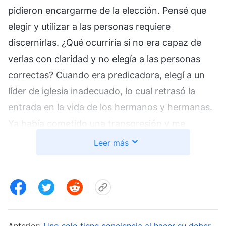
pidieron encargarme de la elección. Pensé que
elegir y utilizar a las personas requiere
discernirlas. ¿Qué ocurriría si no era capaz de
verlas con claridad y no elegía a las personas
correctas? Cuando era predicadora, elegí a un
líder de iglesia inadecuado, lo cual retrasó la
entrada en la vida de los hermanos y hermanas.
Ya había cometido una transgresión y me
preocupaba mucho elegir mal de nuevo. Pensé:
Leer más
“Cumplo mi deber para preparar buenas obras.
No puedo terminar con un historial lleno de
transgresiones”. Con solo pensar en eso, sentía
una gran presión y no podía dormir por la noche.
Me dije: “Quizás le puedo pedir a Li Yun que se
Anterior:
Uno solo tiene conciencia al hacer su deber