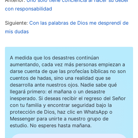
disfrace y se encargue ella de la elección. Así, si
con responsabilidad
algo va mal, será su responsabilidad y no la mía”.
Siguiente:
Con las palabras de Dios me desprendí de
No obstante, sabía que la seguridad de Li Yun
mis dudas
estaba en peligro. Si se presentaba allí podrían
detenerla, lo cual tendría consecuencias aún
peores. Me di cuenta de que no podía hacer eso,
A medida que los desastres continúan
aumentando, cada vez más personas empiezan a
así que tenía que encargarme yo de la elección.
darse cuenta de que las profecías bíblicas no son
cuentos de hadas, sino una realidad que se
Más tarde, percibí que mi estado no era el
desarrolla ante nuestros ojos. Nadie sabe qué
llegará primero: el mañana o un desastre
correcto y comencé a hacer autorreflexión. ¿Por
inesperado. Si deseas recibir el regreso del Señor
qué me daba tanto miedo asumir
con tu familia y encontrar seguridad bajo la
protección de Dios, haz clic en WhatsApp o
responsabilidades? Oré a
Dios
y le pedí que me
Messenger para unirte a nuestro grupo de
esclareciera a fin de comprender mis problemas.
estudio. No esperes hasta mañana.
Luego, me encontré con estas palabras de Dios: