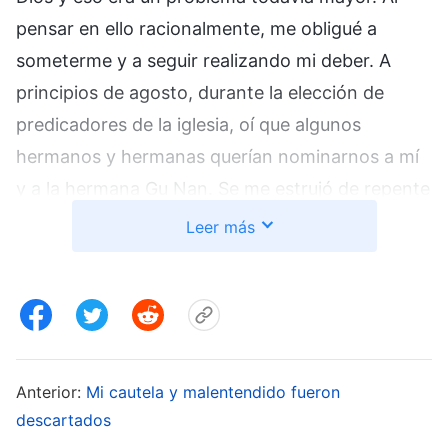
pensar en ello racionalmente, me obligué a
someterme y a seguir realizando mi deber. A
principios de agosto, durante la elección de
predicadores de la iglesia, oí que algunos
hermanos y hermanas querían nominarnos a mí
y a la hermana Gu Nan. Se me estrujó de repente
el corazón y mis preocupaciones aumentaron,
Leer más
“Ya soy responsable de una iglesia y esto implica
asumir mucha responsabilidad. Si me eligen
predicadora y tengo que supervisar varias
iglesias, ¿no supondría eso una responsabilidad y
un peligro mayores? ¿Qué ocurriría si no hago
Anterior:
Mi cautela y malentendido fueron
bien el trabajo y provoco pérdidas significativas?
descartados
Si me echan por esto, ¿tendré un buen