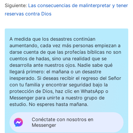
Siguiente:
Las consecuencias de malinterpretar y tener
desenlace y un buen porvenir?”. Al pensar en
reservas contra Dios
esto, me daba terror que me eligieran. Me di
cuenta de que no ocuparme de mi estado era
peligroso y estaba afectando al desempeño de
A medida que los desastres continúan
aumentando, cada vez más personas empiezan a
mi deber, así que comencé a buscar respuestas
darse cuenta de que las profecías bíblicas no son
en las palabras de Dios.
cuentos de hadas, sino una realidad que se
desarrolla ante nuestros ojos. Nadie sabe qué
llegará primero: el mañana o un desastre
Un día, durante mis devociones, me topé con un
inesperado. Si deseas recibir el regreso del Señor
pasaje de las palabras de Dios: “
Vinisteis a
con tu familia y encontrar seguridad bajo la
protección de Dios, haz clic en WhatsApp o
cumplir vuestro deber. Tenéis que dar gracias a
Messenger para unirte a nuestro grupo de
Dios sin importar lo duro que trabajéis, la
estudio. No esperes hasta mañana.
cantidad de sufrimiento que soportéis o lo
Conéctate con nosotros en
mucho que os poden. Dios os dio esta
Messenger
oportunidad para que pudierais experimentar