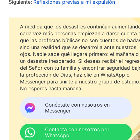
Siguiente:
Reflexiones previas a mi expulsión
estilo, así que ni siquiera escuché la grabación. 
estilo, yo tengo el mío. Si prefieres los estilos de
A medida que los desastres continúan aumentando
hermana Mona me infravaloraba, que yo no le pare
cada vez más personas empiezan a darse cuenta 
molesta, y no quise aceptar su consejo. Herida, 
que las profecías bíblicas no son cuentos de hada
sino una realidad que se desarrolla ante nuestros
predicar. ¿Por qué me mandas esa grabación?”. D
ojos. Nadie sabe qué llegará primero: el mañana o
un desastre inesperado. Si deseas recibir el regre
Al sentir que no estaba en buen estado, la herm
del Señor con tu familia y encontrar seguridad baj
la protección de Dios, haz clic en WhatsApp o
removieron mucho. Las palabras de Dios dicen: “
Messenger para unirte a nuestro grupo de estudio
realizando o de la habilidad profesional que esté
No esperes hasta mañana.
tiempo. Si sigues intentando mejorar, se te dará
Conéctate con nosotros en
Independientemente del deber que cumplas, tiene
Messenger
careces de conocimientos profesionales, entonce
verdad, entonces busca la verdad. Si entiendes 
Contacta con nosotros por
WhatsApp
podrás ponerlos en práctica en el cumplimiento 