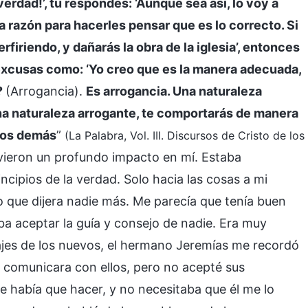
verdad!’, tú respondes: ‘Aunque sea así, lo voy a
 razón para hacerles pensar que es lo correcto. Si
erfiriendo, y dañarás la obra de la iglesia’, entonces
excusas como: ‘Yo creo que es la manera adecuada,
?
(Arrogancia).
Es arrogancia. Una naturaleza
una naturaleza arrogante, te comportarás de manera
 los demás
”
(La Palabra, Vol. III. Discursos de Cristo de los
uvieron un profundo impacto en mí. Estaba
cipios de la verdad. Solo hacia las cosas a mi
o que dijera nadie más. Me parecía que tenía buen
aba aceptar la guía y consejo de nadie. Era muy
jes de los nuevos, el hermano Jeremías me recordó
comunicara con ellos, pero no acepté sus
e había que hacer, y no necesitaba que él me lo