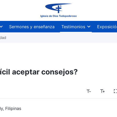
Sermones y enseñanza
Testimonios
Exposició
idad
fícil aceptar consejos?
y, Filipinas