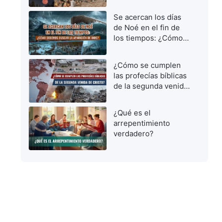
vírgenes prudentes
para dar la bienvenida
Se acercan los días
al Señor
de Noé en el fin de
los tiempos: ¿Cómo
debemos buscar la
aparición de Dios?
¿Cómo se cumplen
las profecías bíblicas
de la segunda venida
de Cristo?
¿Qué es el
arrepentimiento
verdadero?