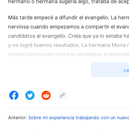
hermano o hermana sugería algo, trataba de acep
Más tarde empecé a difundir el evangelio. La he
nerviosa cuando empezamos a compartir el evang
candidatos al evangelio. Creía que ya lo estaba 
y no logré buenos resultados. La hermana Mona m
comunicara mucho con los candidatos al evangelio
oirla decir eso, me irrité un poco y dije: “Ya he 
Le
capturas para demostrar que les había estado e
grabación del hermano José dando testimonio de l
aprendiera de él. Decía que era muy hábil difundi
Me dio mucha vergüenza. Me pareció que me com
qué me enviaba esa grabación? ¿Podía ser que su 
Anterior:
Sobre mi experiencia trabajando con un nuev
lo hace bien, está diciendo que yo lo hago mal”. 
en el deber y no estoy familiarizada con los princ