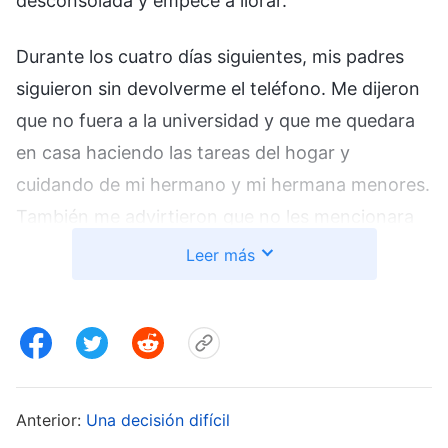
desconsolada y empecé a llorar.
Durante los cuatro días siguientes, mis padres
siguieron sin devolverme el teléfono. Me dijeron
que no fuera a la universidad y que me quedara
en casa haciendo las tareas del hogar y
cuidando de mi hermano y mi hermana menores.
También me advirtieron que no les mencionara
nada sobre mi fe en Dios a mis hermanos. Frente
Leer más
a esta situación, me sentí un poco débil. Sentía
que nadie me entendía. No entendía la intención
de Dios. ¿Por qué Dios había dispuesto un
entorno así para mí? Incluso pensé en dejar de
asistir a reuniones y de cumplir mi deber.
Anterior:
Una decisión difícil
Recordé dos pasajes de las palabras de Dios: “
En