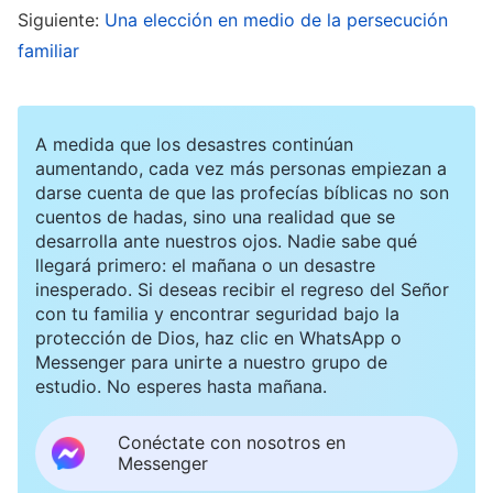
Siguiente:
Una elección en medio de la persecución
cada paso de la obra que Dios hace en las
familiar
personas, externamente parece que se
producen interacciones entre ellas, como
nacidas de disposiciones humanas o de la
A medida que los desastres continúan
perturbación humana. Sin embargo, detrás de
aumentando, cada vez más personas empiezan a
darse cuenta de que las profecías bíblicas no son
bambalinas, cada etapa de la obra y todo lo que
cuentos de hadas, sino una realidad que se
acontece es una apuesta hecha por Satanás
desarrolla ante nuestros ojos. Nadie sabe qué
llegará primero: el mañana o un desastre
ante Dios y exige que las personas se
inesperado. Si deseas recibir el regreso del Señor
mantengan firmes en su testimonio de Dios.
con tu familia y encontrar seguridad bajo la
protección de Dios, haz clic en WhatsApp o
Mira cuando Job fue probado, por ejemplo:
Messenger para unirte a nuestro grupo de
detrás de escena, Satanás estaba haciendo una
estudio. No esperes hasta mañana.
apuesta con Dios, y lo que aconteció a Job fue
Conéctate con nosotros en
obra de los hombres y la perturbación de estos.
Messenger
Detrás de cada paso de la obra que Dios hace