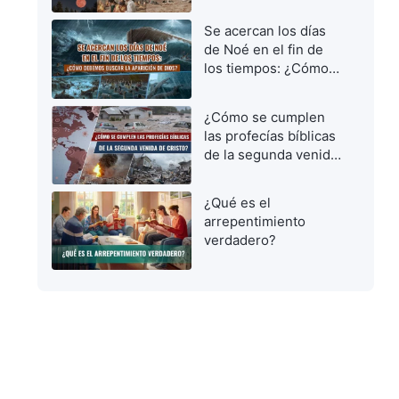
vírgenes prudentes
para dar la bienvenida
Se acercan los días
al Señor
de Noé en el fin de
los tiempos: ¿Cómo
debemos buscar la
aparición de Dios?
¿Cómo se cumplen
las profecías bíblicas
de la segunda venida
de Cristo?
¿Qué es el
arrepentimiento
verdadero?