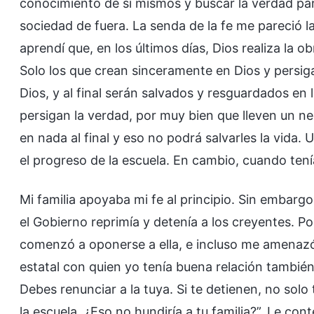
conocimiento de sí mismos y buscar la verdad par
sociedad de fuera. La senda de la fe me pareció la 
aprendí que, en los últimos días, Dios realiza la o
Solo los que crean sinceramente en Dios y persiga
Dios, y al final serán salvados y resguardados en
persigan la verdad, por muy bien que lleven un 
en nada al final y eso no podrá salvarles la vida.
el progreso de la escuela. En cambio, cuando tenía 
Mi familia apoyaba mi fe al principio. Sin embargo
el Gobierno reprimía y detenía a los creyentes. Po
comenzó a oponerse a ella, e incluso me amenazó 
estatal con quien yo tenía buena relación también 
Debes renunciar a la tuya. Si te detienen, no sol
la escuela. ¿Eso no hundiría a tu familia?”. Le co