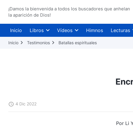
¡Damos la bienvenida a todos los buscadores que anhelan
la aparición de Dios!
Inicio
Libros
Vídeos
Himnos
Lecturas
Inicio
Testimonios
Batallas espirituales
Encr
4 Dic 2022
Por Li 