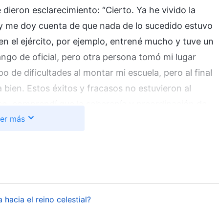
 dieron esclarecimiento: “Cierto. Ya he vivido la
 y me doy cuenta de que nada de lo sucedido estuvo
n el ejército, por ejemplo, entrené mucho y tuve un
go de oficial, pero otra persona tomó mi lugar
o de dificultades al montar mi escuela, pero al final
bien. Estos éxitos y fracasos no estuvieron al
so, comprendí que la soberanía y preordinación de
er más
a vida y nosotros no tenemos ni voz ni voto. Era
 lo había decidido hacía mucho, así que yo tenía que
uestaciones y arreglos. La líder luego me enseñó
 desde la Antigüedad. Cuanto más verdadero es el
zas satánicas. ¿Cómo habría de resignarse Satanás a
l Señor
Jesús
, el Gobierno romano y el mundo
hacia el reino celestial?
néticamente, al igual que a Sus seguidores. Hoy día,