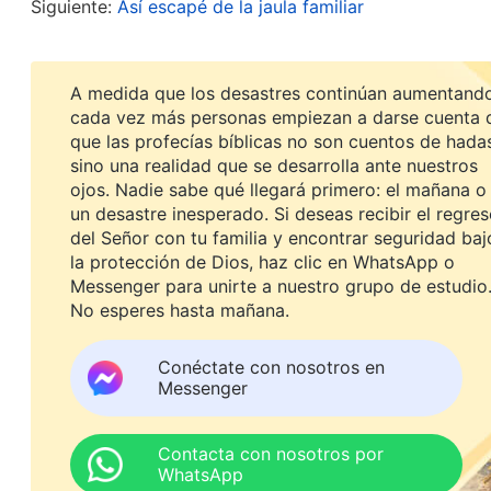
Siguiente:
Así escapé de la jaula familiar
nosotros creemos en el Dios verdadero, por lo qu
satánico del Partido Comunista. Con esta persecu
que veamos con nitidez la esencia demoníaca y con
A medida que los desastres continúan aumentando
cada vez más personas empiezan a darse cuenta 
que las profecías bíblicas no son cuentos de hada
Leí después este pasaje de las palabras de Dios: “
sino una realidad que se desarrolla ante nuestros
suciedad. Es insoportablemente sucia, la miseri
ojos. Nadie sabe qué llegará primero: el mañana o
un desastre inesperado. Si deseas recibir el regre
todas partes; timan, engañan, y hacen acusacion
del Señor con tu familia y encontrar seguridad baj
esta ciudad fantasma y la dejan plagada de cadáve
la protección de Dios, haz clic en WhatsApp o
Messenger para unirte a nuestro grupo de estudio
impregna el aire; está fuertemente custodiada. ¿
No esperes hasta mañana.
diablo ata firmemente todo el cuerpo del hombre,
labios. El rey de los demonios se ha desbocado du
Conéctate con nosotros en
Messenger
cuando sigue custodiando de cerca la ciudad fan
impenetrable. Esta manada de perros guardianes,
Contacta con nosotros por
penetrante, profundamente temerosa de que Dios l
WhatsApp