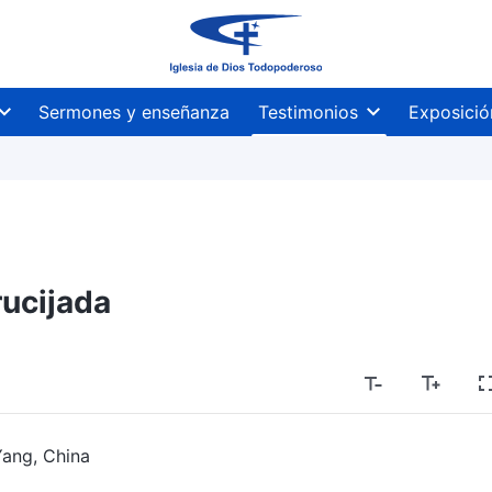
Sermones y enseñanza
Testimonios
Exposició
ucijada
Yang, China