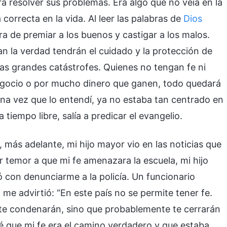
a resolver sus problemas. Era algo que no veía en la
correcta en la vida. Al leer las palabras de
Dios
bra de premiar a los buenos y castigar a los malos.
n la verdad tendrán el cuidado y la protección de
 las grandes catástrofes. Quienes no tengan fe ni
negocio o por mucho dinero que ganen, todo quedará
 Una vez que lo entendí, ya no estaba tan centrado en
tiempo libre, salía a predicar el evangelio.
, más adelante, mi hijo mayor vio en las noticias que
r temor a que mi fe amenazara la escuela, mi hijo
con denunciarme a la policía. Un funcionario
me advirtió: “En este país no se permite tener fe.
o te condenarán, sino que probablemente te cerrarán
nté que mi fe era el camino verdadero y que estaba