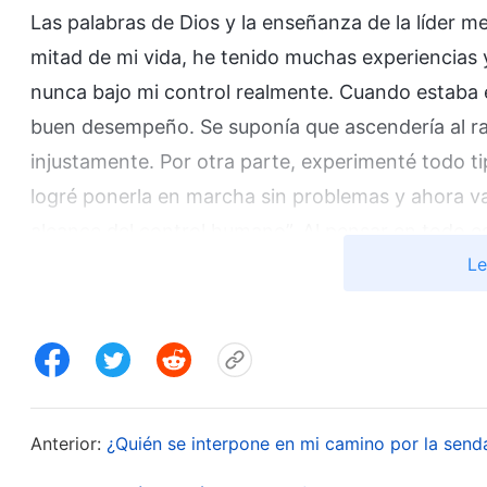
Las palabras de Dios y la enseñanza de la líder me
mitad de mi vida, he tenido muchas experiencias
nunca bajo mi control realmente. Cuando estaba e
buen desempeño. Se suponía que ascendería al ran
injustamente. Por otra parte, experimenté todo tip
logré ponerla en marcha sin problemas y ahora va 
alcance del control humano”. Al pensar en todo e
Le
Dios determinan todo lo que experimentamos en l
inútil preocuparme de si me detendrían o no. Dios
dejarlo todo en Sus manos y someterme a Sus orq
algo más: “El camino verdadero ha sido oprimido
camino, con más brutalidad lo persiguen las fuer
que Dios salve a la gente? Cuando vino a obrar e
Anterior:
¿Quién se interpone en mi camino por la senda 
religioso se resistieron a Él y lo persiguieron fre