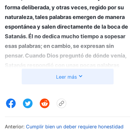
forma deliberada, y otras veces, regido por su
naturaleza, tales palabras emergen de manera
espontánea y salen directamente de la boca de
Satanás. Él no dedica mucho tiempo a sopesar
esas palabras; en cambio, se expresan sin
pensar. Cuando Dios preguntó de dónde venía,
Satanás respondió con unas pocas palabras
ambiguas. Te sientes muy desconcertado, sin
Leer más
nunca saber exactamente de dónde viene
Satanás. ¿Hay alguno entre vosotros que hable
así? ¿Qué clase de forma de hablar es esta?
(Es
ambigua y no proporciona una respuesta
definitiva).
¿Qué tipo de palabras deberíamos
Anterior:
Cumplir bien un deber requiere honestidad
usar para describir este modo de hablar? Tiene