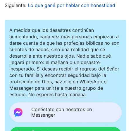
Siguiente:
Lo que gané por hablar con honestidad
el propósito de despistar y confundir. Supón
que alguien no quiere que otros sepan qué hizo
ayer. Le preguntas: ‘Te vi ayer. ¿Adónde ibas?’.
A medida que los desastres continúan
No te dice directamente a dónde fue, en su
aumentando, cada vez más personas empiezan a
darse cuenta de que las profecías bíblicas no son
lugar contesta: ‘Vaya día fue ayer. ¡Fue
cuentos de hadas, sino una realidad que se
agotador!’. ¿Ha contestado tu pregunta? Lo ha
desarrolla ante nuestros ojos. Nadie sabe qué
llegará primero: el mañana o un desastre
hecho, pero no te ha dado la respuesta que tú
inesperado. Si deseas recibir el regreso del Señor
querías. Es la ‘genialidad’ en el artificio del
con tu familia y encontrar seguridad bajo la
protección de Dios, haz clic en WhatsApp o
lenguaje del hombre. Nunca puedes descubrir
Messenger para unirte a nuestro grupo de
lo que quiere decir ni percibir el origen o la
estudio. No esperes hasta mañana.
intención de sus palabras. No conoces lo que él
Conéctate con nosotros en
está intentando evitar porque en su corazón él
Messenger
conserva su propia historia; esto es insidia
”
(La
Palabra, Vol. II. Sobre conocer a Dios. Dios mismo, el