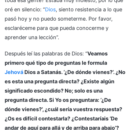
toda esa gente? Estaba muy molesto, por lo que
oré en silencio: “
Dios
, siento resistencia a lo que
pasó hoy y no puedo someterme. Por favor,
esclaréceme para que pueda conocerme y
aprender una lección”.
Después leí las palabras de Dios: “
Veamos
primero qué tipo de preguntas le formula
Jehová
Dios a Satanás. ‘¿De dónde vienes?’. ¿No
es esta una pregunta directa? ¿Existe algún
significado escondido? No; solo es una
pregunta directa. Si Yo os preguntara: ‘¿De
dónde vienes?’, ¿cuál sería vuestra respuesta?
¿Os es difícil contestarla? ¿Contestaríais ‘De
andar de aquí para allá y de arriba para abajo’?