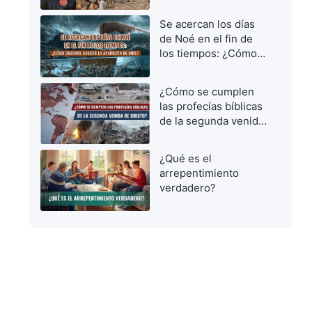
vírgenes prudentes
para dar la bienvenida
Se acercan los días
al Señor
de Noé en el fin de
los tiempos: ¿Cómo
debemos buscar la
aparición de Dios?
¿Cómo se cumplen
las profecías bíblicas
de la segunda venida
de Cristo?
¿Qué es el
arrepentimiento
verdadero?