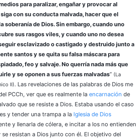
medios para paralizar, engañar y provocar al
 siga con su conducta malvada, hacer que el
 la soberanía de Dios. Sin embargo, cuando uno
ubre sus rasgos viles, y cuando uno no desea
seguir esclavizado o castigado y destruido junto a
nte santos y se quita su falsa máscara para
piadado, feo y salvaje. No querría nada más que
uirle y se oponen a sus fuerzas malvadas
”
(La
. Las revelaciones de las palabras de Dios me
ico II)
 del PCCh, ver que es realmente la
encarnación
de
lvado que se resiste a Dios. Estaba usando el caso
s y tender una trampa a la
Iglesia de Dios
nte y llenarla de cólera, e incitar a los no entienden
e resistan a Dios junto con él. El objetivo del