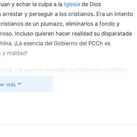
uan y echar la culpa a la
Iglesia
de Dios
restar y perseguir a los cristianos. Era un intento
cristianos de un plumazo, eliminarlos a fondo y
roso. Incluso quieren hacer realidad su disparatada
hina. ¡La esencia del Gobierno del PCCh es
n y maldad!
iritual y la esencia malvada del Gobierno del PCCh,
ios omnipotente? ¿Por qué permitiría Él que el
er más
ipar esta confusión que albergaba en mi interior, leí
asión dije que Mi sabiduría se ejerce con base en
s esa la verdad detrás de lo que estoy diciendo y
 obra de Dios. La verdadera historia de la obra de conquista
los espíritus malignos para perfeccionar a una parte