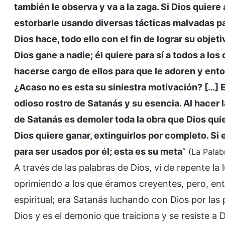
también le observa y va a la zaga. Si Dios quiere
estorbarle usando diversas tácticas malvadas par
Dios hace, todo ello con el fin de lograr su obje
Dios gane a nadie; él quiere para sí a todos a los
hacerse cargo de ellos para que le adoren y ent
¿Acaso no es esta su siniestra motivación? […] 
odioso rostro de Satanás y su esencia. Al hacer la 
de Satanás es demoler toda la obra que Dios quie
Dios quiere ganar, extinguirlos por completo. Si
para ser usados por él; esta es su meta
”
(La Palab
A través de las palabras de Dios, vi de repente la
oprimiendo a los que éramos creyentes, pero, entr
espiritual; era Satanás luchando con Dios por la
Dios y es el demonio que traiciona y se resiste a