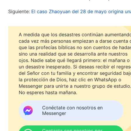
de la humanidad, permitiendo que estas persona
los demonios de modo que toda la humanidad pu
Siguiente:
El caso Zhaoyuan del 28 de mayo origina una 
Solo de esta manera pueden liberarse por compl
futuras generaciones de los demonios, sino, incl
A medida que los desastres continúan aumentando
propósito de Dios al derrotar por completo al g
cada vez más personas empiezan a darse cuenta 
que las profecías bíblicas no son cuentos de hada
conozca la verdadera forma del gran dragón rojo
sino una realidad que se desarrolla ante nuestros
vea su verdadera forma. Esto es lo que Dios quiere
ojos. Nadie sabe qué llegará primero: el mañana o
un desastre inesperado. Si deseas recibir el regre
llevado a cabo en la tierra y es lo que Él aspira a
del Señor con tu familia y encontrar seguridad baj
movilizar todas las cosas para que sirvan el pro
la protección de Dios, haz clic en WhatsApp o
Dios. Revelaciones de los misterios de “Las palabras de
Messenger para unirte a nuestro grupo de estudio
No esperes hasta mañana.
palabras de Dios, comprendí que Él estaba hacien
fuerza del Gobierno del PCCh para hacer servicio
Conéctate con nosotros en
Messenger
de la resistencia, la condena y los difamadores 
nombre de la Iglesia de Dios Todopoderoso, así co
Contacta con nosotros por