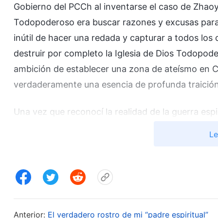
Gobierno del PCCh al inventarse el caso de Zhaoy
Todopoderoso era buscar razones y excusas para ar
inútil de hacer una redada y capturar a todos los 
destruir por completo la Iglesia de Dios Todopode
ambición de establecer una zona de ateísmo en C
verdaderamente una esencia de profunda traició
Una vez que reconocí la realidad de la guerra esp
surgió en mi mente otra pregunta: ¿acaso no es D
Le
Gobierno del PCCh nos persiguiera? Incapaz de dis
estas palabras de Dios Todopoderoso: “
En una oc
los ardides de Satanás. ¿Por qué dije eso? ¿No e
haciendo ahora?
”
(La Palabra, Vol. I. La aparición y
. “
Dios pretende usar una parte de la obra de 
(1))
Anterior:
El verdadero rostro de mi “padre espiritual”