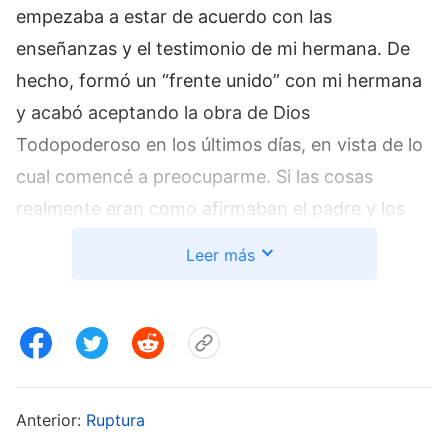
empezaba a estar de acuerdo con las
enseñanzas y el testimonio de mi hermana. De
hecho, formó un “frente unido” con mi hermana
y acabó aceptando la obra de Dios
Todopoderoso en los últimos días, en vista de lo
cual comencé a preocuparme. Si las cosas
realmente eran como afirmaban el padre y los
feligreses, ¿qué pasaría si le sucedía algo a mi
Leer más
familia? Desesperada, fui a buscar a la hermana
Qianhe, que tenía buena relación con mi
hermana y conmigo, para que intentara
convencer a mi madre y a mi hermana. Sin
embargo, no solo no las convenció, sino que
Anterior:
Ruptura
también ella empezó a creer en Dios