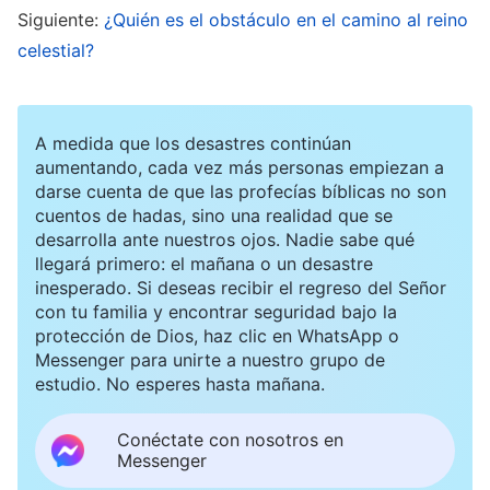
Todopoderoso. Esto me desconcertó
Siguiente:
¿Quién es el obstáculo en el camino al reino
celestial?
enormemente: esta hermana era formal y
buscaba con entusiasmo, así que ¿cómo era
posible que no pudiera convencerlas y, de
A medida que los desastres continúan
hecho, comenzara a creer en Dios
aumentando, cada vez más personas empiezan a
darse cuenta de que las profecías bíblicas no son
Todopoderoso? ¿Tanto es el poder real de la
cuentos de hadas, sino una realidad que se
palabra de Dios Todopoderoso? ¿Acaso la
desarrolla ante nuestros ojos. Nadie sabe qué
palabra de Dios Todopoderoso puede sostener
llegará primero: el mañana o un desastre
inesperado. Si deseas recibir el regreso del Señor
de verdad la vida humana? No obstante, en
con tu familia y encontrar seguridad bajo la
cuanto recordé las palabras del padre y los
protección de Dios, haz clic en WhatsApp o
Messenger para unirte a nuestro grupo de
feligreses contra Dios Todopoderoso, así como
estudio. No esperes hasta mañana.
la oposición y condena que había visto en
Internet hacia la Iglesia de Dios Todopoderoso,
Conéctate con nosotros en
Messenger
volví a sentir miedo en mi corazón y ya no seguí