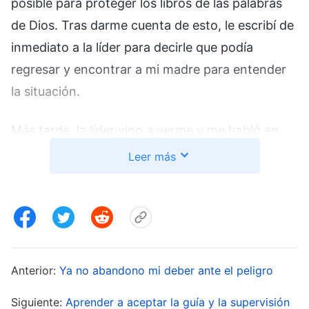
posible para proteger los libros de las palabras
de Dios. Tras darme cuenta de esto, le escribí de
inmediato a la líder para decirle que podía
regresar y encontrar a mi madre para entender
la situación.
Más tarde, la líder vino a verme y me habló en
detalle sobre qué debía hacer una vez que
Leer más
regresara a mi ciudad natal. Me instó de forma
reiterada a que, al regresar, no contactara
directamente con los hermanos y hermanas de
la iglesia ni con mi madre, ya que no se sabía si
estaban bajo vigilancia policial. También me dijo
Anterior:
Ya no abandono mi deber ante el peligro
que, primero, averiguara si mi madre estaba a
Siguiente:
Aprender a aceptar la guía y la supervisión
salvo antes de reunirme con ella para hablar