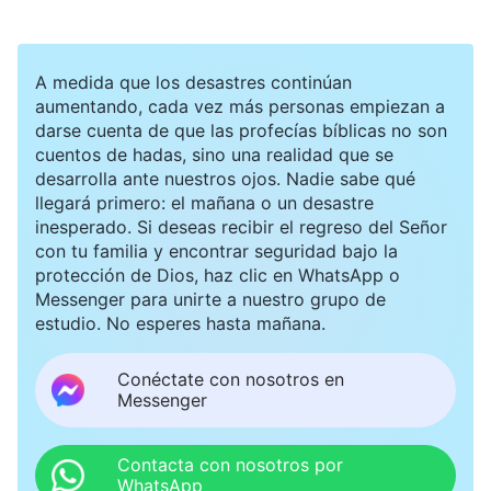
sobre los libros de las palabras de Dios. En ese
momento, estaba tan nerviosa como asustada.
A medida que los desastres continúan
Tenía miedo de que me arrestara la policía y
aumentando, cada vez más personas empiezan a
darse cuenta de que las profecías bíblicas no son
estaba nerviosa porque nunca antes había
cuentos de hadas, sino una realidad que se
lidiado con una situación así y no sabía si iba a
desarrolla ante nuestros ojos. Nadie sabe qué
llegará primero: el mañana o un desastre
poder manejarla bien. Luego de que la líder
inesperado. Si deseas recibir el regreso del Señor
partiera, me apresuré a leer las palabras de Dios.
con tu familia y encontrar seguridad bajo la
protección de Dios, haz clic en WhatsApp o
Dios dice: “
No debes tener miedo de esto o
Messenger para unirte a nuestro grupo de
aquello; no importa a cuántas dificultades y
estudio. No esperes hasta mañana.
peligros puedas enfrentarte, eres capaz de
Conéctate con nosotros en
permanecer firme delante de Mí sin que ningún
Messenger
obstáculo te estorbe, para que Mi voluntad se
pueda llevar a cabo sin impedimento. Este es tu
Contacta con nosotros por
WhatsApp
deber […]. Debes soportarlo todo; por Mí, debes